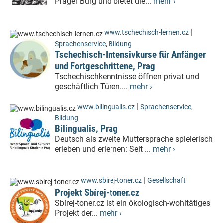
Prager Burg und bietet die...
mehr ›
|
www.tschechisch-lernen.cz
Sprachenservice
,
Bildung
Tschechisch-Intensivkurse für Anfänger
und Fortgeschrittene, Prag
Tschechischkenntnisse öffnen privat und
geschäftlich Türen....
mehr ›
|
www.bilingualis.cz
Sprachenservice
,
Bildung
Bilingualis, Prag
Deutsch als zweite Muttersprache spielerisch
erleben und erlernen: Seit ...
mehr ›
|
www.sbirej-toner.cz
Gesellschaft
Projekt Sbírej-toner.cz
Sbírej-toner.cz ist ein ökologisch-wohltätiges
Projekt der...
mehr ›