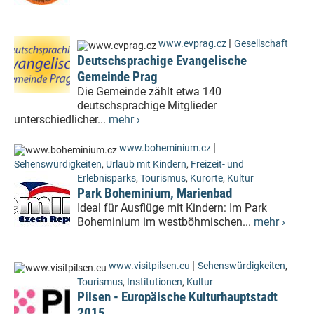
|
www.evprag.cz
Gesellschaft
Deutschsprachige Evangelische
Gemeinde Prag
Die Gemeinde zählt etwa 140
deutschsprachige Mitglieder
unterschiedlicher...
mehr ›
|
www.boheminium.cz
Sehenswürdigkeiten
,
Urlaub mit Kindern
,
Freizeit- und
Erlebnisparks
,
Tourismus
,
Kurorte
,
Kultur
Park Boheminium, Marienbad
Ideal für Ausflüge mit Kindern: Im Park
Boheminium im westböhmischen...
mehr ›
|
www.visitpilsen.eu
Sehenswürdigkeiten
,
Tourismus
,
Institutionen
,
Kultur
Pilsen - Europäische Kulturhauptstadt
2015