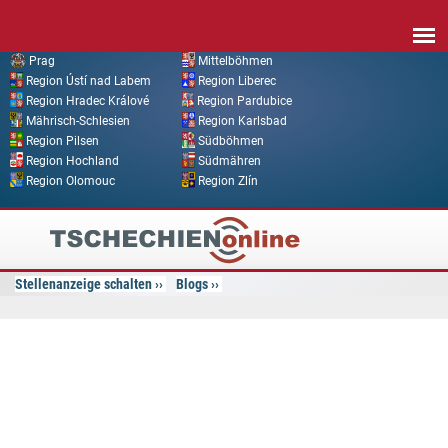
Direkt zum Inhalt
Prag
Mittelböhmen
Region Ústí nad Labem
Region Liberec
Region Hradec Králové
Region Pardubice
Mährisch-Schlesien
Region Karlsbad
Region Pilsen
Südböhmen
Region Hochland
Südmähren
Region Olomouc
Region Zlín
Tschechien
Online
Stellenanzeige schalten
Blogs