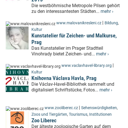
Die westböhmische Metropole Pilsen gehört
zu den interessantesten Städten...
mehr ›
|
www.malovanikresleni.cz
Bildung
,
Kultur
Kunstatelier für Zeichen- und Malkurse,
Prag
Das Kunstatelier im Prager Stadtteil
Vinohrady bietet Zeichen- und...
mehr ›
|
www.vaclavhavel-library.org
Kultur
Knihovna Václava Havla, Prag
Die Václav-Havel-Bibliothek sammelt und
digitalisiert Schriftstücke, Fotos...
mehr ›
|
www.zooliberec.cz
Sehenswürdigkeiten
,
Zoos und Tiergärten
,
Tourismus
,
Institutionen
Zoo Liberec
Der älteste zoologische Garten auf dem