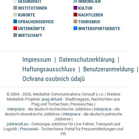
GESUNDHEIT
IMMOBILIEN
INSTITUTIONEN
KULTUR
KURORTE
NACHTLEBEN
SPRACHENSERVICE
TOURISMUS
UNTERKÜNFTE
WINTERSPORTGEBIETE
WIRTSCHAFT
Impressum
Datenschutzerklärung
Haftungsausschluss
Benutzeranmeldung
Ochrana osobních údajů
© 2004 - 2026, Medialink Communications Consult s.r.o. | Weitere
Medialink-Projekte:
prag aktuell
- Stadtmagazin, Nachrichten aus
Prag und Tschechien, Presseschau |
interpráce
- die deutsch-tschechische Jobbörse |
interpráca
- die
deutsch-slowakische Jobbörse |
interpraca
- die deutsch-polnische
Jobbörse |
jobtranzit.eu
- Osteuropa-Jobbörse für Lkw-Fahrer, Transport und
Logistik |
Pressweb
- Tschechiens Portal für Pressemitteilungen und
PR