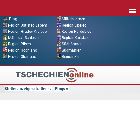
Direkt zum Inhalt
Prag
Mittelböhmen
Region Ústí nad Labem
Region Liberec
Region Hradec Králové
Region Pardubice
Mährisch-Schlesien
Region Karlsbad
Region Pilsen
Südböhmen
Region Hochland
Südmähren
Region Olomouc
Region Zlín
Tschechien
Online
Stellenanzeige schalten
Blogs