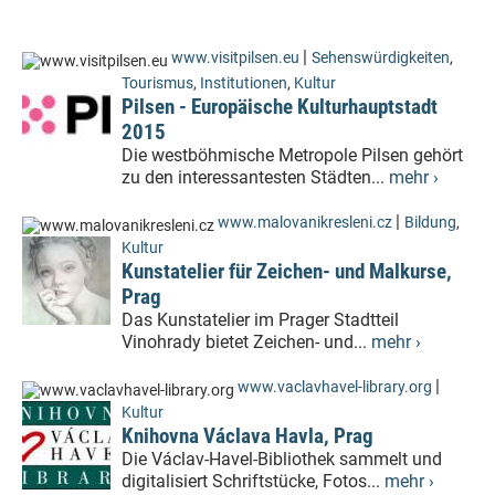
|
www.visitpilsen.eu
Sehenswürdigkeiten
,
Tourismus
,
Institutionen
,
Kultur
Pilsen - Europäische Kulturhauptstadt
2015
Die westböhmische Metropole Pilsen gehört
zu den interessantesten Städten...
mehr ›
|
www.malovanikresleni.cz
Bildung
,
Kultur
Kunstatelier für Zeichen- und Malkurse,
Prag
Das Kunstatelier im Prager Stadtteil
Vinohrady bietet Zeichen- und...
mehr ›
|
www.vaclavhavel-library.org
Kultur
Knihovna Václava Havla, Prag
Die Václav-Havel-Bibliothek sammelt und
digitalisiert Schriftstücke, Fotos...
mehr ›