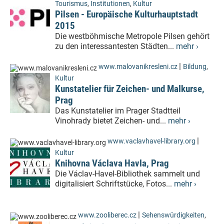
Tourismus
,
Institutionen
,
Kultur
Pilsen - Europäische Kulturhauptstadt
2015
Die westböhmische Metropole Pilsen gehört
zu den interessantesten Städten...
mehr ›
|
www.malovanikresleni.cz
Bildung
,
Kultur
Kunstatelier für Zeichen- und Malkurse,
Prag
Das Kunstatelier im Prager Stadtteil
Vinohrady bietet Zeichen- und...
mehr ›
|
www.vaclavhavel-library.org
Kultur
Knihovna Václava Havla, Prag
Die Václav-Havel-Bibliothek sammelt und
digitalisiert Schriftstücke, Fotos...
mehr ›
|
www.zooliberec.cz
Sehenswürdigkeiten
,