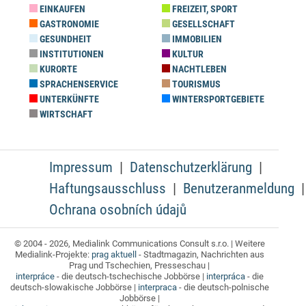
EINKAUFEN
FREIZEIT, SPORT
GASTRONOMIE
GESELLSCHAFT
GESUNDHEIT
IMMOBILIEN
INSTITUTIONEN
KULTUR
KURORTE
NACHTLEBEN
SPRACHENSERVICE
TOURISMUS
UNTERKÜNFTE
WINTERSPORTGEBIETE
WIRTSCHAFT
Impressum
Datenschutzerklärung
Haftungsausschluss
Benutzeranmeldung
Ochrana osobních údajů
© 2004 - 2026, Medialink Communications Consult s.r.o. | Weitere
Medialink-Projekte:
prag aktuell
- Stadtmagazin, Nachrichten aus
Prag und Tschechien, Presseschau |
interpráce
- die deutsch-tschechische Jobbörse |
interpráca
- die
deutsch-slowakische Jobbörse |
interpraca
- die deutsch-polnische
Jobbörse |