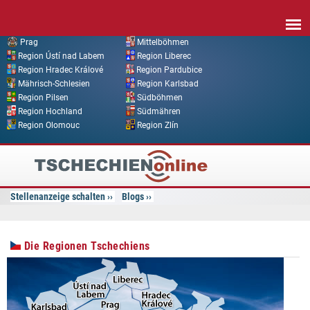
Direkt zum Inhalt
Prag
Mittelböhmen
Region Ústí nad Labem
Region Liberec
Region Hradec Králové
Region Pardubice
Mährisch-Schlesien
Region Karlsbad
Region Pilsen
Südböhmen
Region Hochland
Südmähren
Region Olomouc
Region Zlín
Tschechien
Online
Stellenanzeige schalten
Blogs
Die Regionen Tschechiens