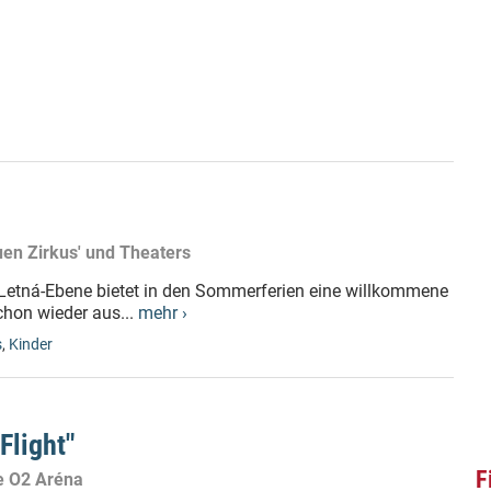
uen Zirkus' und Theaters
 Letná-Ebene bietet in den Sommerferien eine willkommene
chon wieder aus...
mehr ›
s
,
Kinder
Flight"
F
ie O2 Aréna