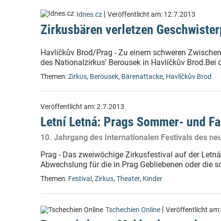
|
Idnes.cz
Veröffentlicht am:
12.7.2013
Zirkusbären verletzen Geschwiste
Havlíčkův Brod/Prag - Zu einem schweren Zwischen
des Nationalzirkus' Berousek in Havlíčkův Brod.Bei 
Themen:
Zirkus
,
Berousek
,
Bärenattacke
,
Havlíčkův Brod
Veröffentlicht am:
2.7.2013
Letní Letná: Prags Sommer- und Fa
10. Jahrgang des Internationalen Festivals des ne
Prag - Das zweiwöchige Zirkusfestival auf der Letn
Abwechslung für die in Prag Gebliebenen oder die s
Themen:
Festival
,
Zirkus
,
Theater
,
Kinder
|
Tschechien Online
Veröffentlicht am