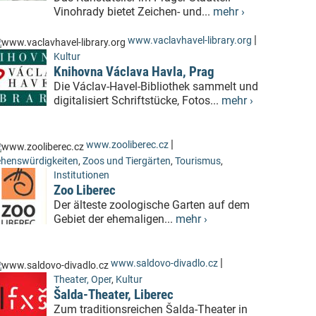
Vinohrady bietet Zeichen- und...
mehr ›
|
www.vaclavhavel-library.org
Kultur
Knihovna Václava Havla, Prag
Die Václav-Havel-Bibliothek sammelt und
digitalisiert Schriftstücke, Fotos...
mehr ›
|
www.zooliberec.cz
henswürdigkeiten
,
Zoos und Tiergärten
,
Tourismus
,
Institutionen
Zoo Liberec
Der älteste zoologische Garten auf dem
Gebiet der ehemaligen...
mehr ›
|
www.saldovo-divadlo.cz
Theater, Oper
,
Kultur
Šalda-Theater, Liberec
Zum traditionsreichen Šalda-Theater in