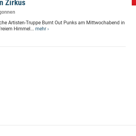
n Zirkus
egonnen
ische Artisten-Truppe Burnt Out Punks am Mittwochabend in
 freiem Himmel...
mehr ›