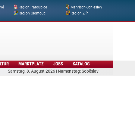
ové
Region Pardubice
Mährisch-Schlesien
Region Olomouc
Region Zlín
LTUR
MARKTPLATZ
JOBS
KATALOG
Samstag, 8. August 2026 | Namenstag: Soběslav