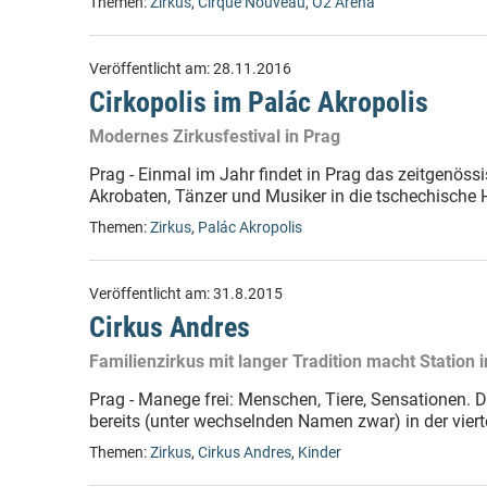
Themen:
Zirkus
,
Cirque Nouveau
,
O2 Aréna
Veröffentlicht am:
28.11.2016
Cirkopolis im Palác Akropolis
Modernes Zirkusfestival in Prag
Prag - Einmal im Jahr findet in Prag das zeitgenössis
Akrobaten, Tänzer und Musiker in die tschechische 
Themen:
Zirkus
,
Palác Akropolis
Veröffentlicht am:
31.8.2015
Cirkus Andres
Familienzirkus mit langer Tradition macht Station 
Prag - Manege frei: Menschen, Tiere, Sensationen. D
bereits (unter wechselnden Namen zwar) in der viert
Themen:
Zirkus
,
Cirkus Andres
,
Kinder