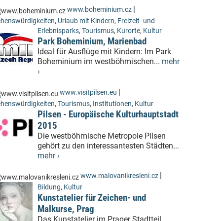
|
www.boheminium.cz
henswürdigkeiten
,
Urlaub mit Kindern
,
Freizeit- und
Erlebnisparks
,
Tourismus
,
Kurorte
,
Kultur
Park Boheminium, Marienbad
Ideal für Ausflüge mit Kindern: Im Park
Boheminium im westböhmischen...
mehr
›
|
www.visitpilsen.eu
henswürdigkeiten
,
Tourismus
,
Institutionen
,
Kultur
Pilsen - Europäische Kulturhauptstadt
2015
Die westböhmische Metropole Pilsen
gehört zu den interessantesten Städten...
mehr ›
|
www.malovanikresleni.cz
Bildung
,
Kultur
Kunstatelier für Zeichen- und
Malkurse, Prag
Das Kunstatelier im Prager Stadtteil