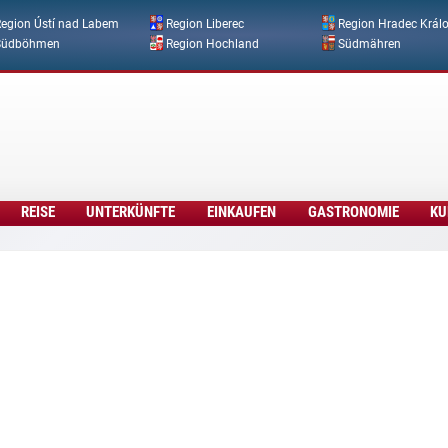
Direkt zum Inhalt
egion Ústí nad Labem
Region Liberec
Region Hradec Král
Südböhmen
Region Hochland
Südmähren
REISE
UNTERKÜNFTE
EINKAUFEN
GASTRONOMIE
KU