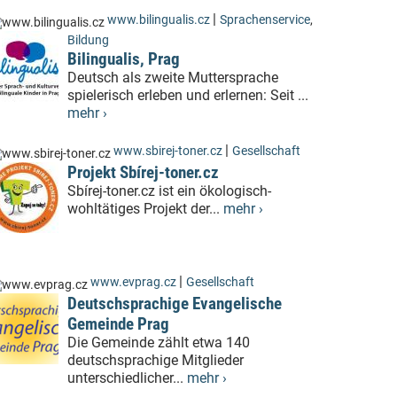
|
www.bilingualis.cz
Sprachenservice
,
Bildung
Bilingualis, Prag
Deutsch als zweite Muttersprache
spielerisch erleben und erlernen: Seit ...
mehr ›
|
www.sbirej-toner.cz
Gesellschaft
Projekt Sbírej-toner.cz
Sbírej-toner.cz ist ein ökologisch-
wohltätiges Projekt der...
mehr ›
|
www.evprag.cz
Gesellschaft
Deutschsprachige Evangelische
Gemeinde Prag
Die Gemeinde zählt etwa 140
deutschsprachige Mitglieder
unterschiedlicher...
mehr ›