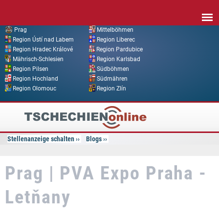
Direkt zum Inhalt
Prag
Mittelböhmen
Region Ústí nad Labem
Region Liberec
Region Hradec Králové
Region Pardubice
Mährisch-Schlesien
Region Karlsbad
Region Pilsen
Südböhmen
Region Hochland
Südmähren
Region Olomouc
Region Zlín
Tschechien
Online
Stellenanzeige schalten
Blogs
Prag | PVA Expo Praha -
Letňany