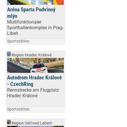
Aréna Sparta Podvinný
mlýn
Multifunktionaler
Sporthallenkomplex in Prag-
Libeň
Sportstätten
Region Hradec Králové
Autodrom Hradec Králové
- CzechRing
Rennstrecke am Flugplatz
Hradec Králové
Sportstätten
Region Ústí nad Labem