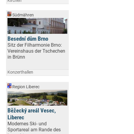
Kirchen
Südmähren
Besední dům Brno
Sitz der Filharmonie Brno:
Vereinshaus der Tschechen
in Brünn
Konzerthallen
Region Liberec
Běžecký areál Vesec,
Liberec
Modernes Ski- und
Sportareal am Rande des