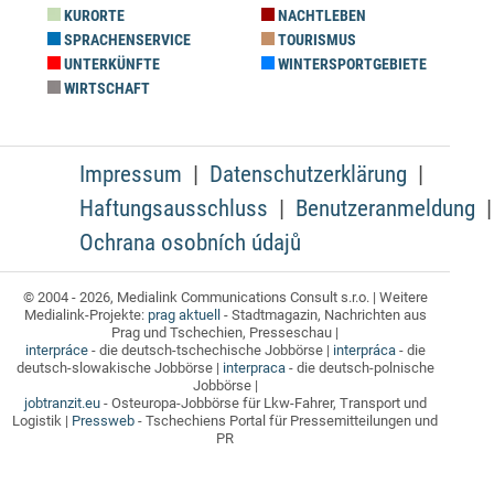
KURORTE
NACHTLEBEN
SPRACHENSERVICE
TOURISMUS
UNTERKÜNFTE
WINTERSPORTGEBIETE
WIRTSCHAFT
Impressum
Datenschutzerklärung
Haftungsausschluss
Benutzeranmeldung
Ochrana osobních údajů
© 2004 - 2026, Medialink Communications Consult s.r.o. | Weitere
Medialink-Projekte:
prag aktuell
- Stadtmagazin, Nachrichten aus
Prag und Tschechien, Presseschau |
interpráce
- die deutsch-tschechische Jobbörse |
interpráca
- die
deutsch-slowakische Jobbörse |
interpraca
- die deutsch-polnische
Jobbörse |
jobtranzit.eu
- Osteuropa-Jobbörse für Lkw-Fahrer, Transport und
Logistik |
Pressweb
- Tschechiens Portal für Pressemitteilungen und
PR