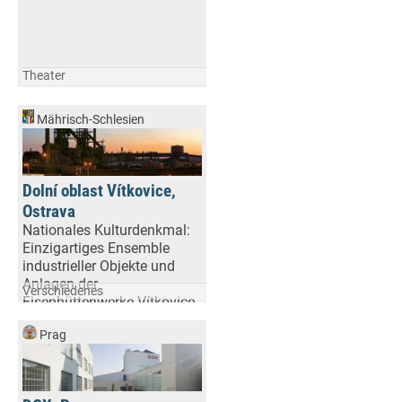
Theater
Mährisch-Schlesien
Dolní oblast Vítkovice,
Ostrava
Nationales Kulturdenkmal:
Einzigartiges Ensemble
industrieller Objekte und
Anlagen der
Verschiedenes
Eisenhüttenwerke Vítkovice
Prag