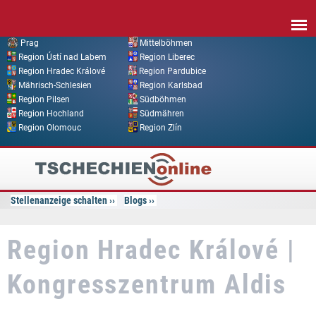
Direkt zum Inhalt
Prag
Mittelböhmen
Region Ústí nad Labem
Region Liberec
Region Hradec Králové
Region Pardubice
Mährisch-Schlesien
Region Karlsbad
Region Pilsen
Südböhmen
Region Hochland
Südmähren
Region Olomouc
Region Zlín
Tschechien
Online
Stellenanzeige schalten
Blogs
Region Hradec Králové |
Kongresszentrum Aldis