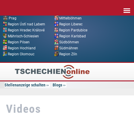
Direkt zum Inhalt
Prag
Mittelböhmen
Region Ústí nad Labem
Region Liberec
Region Hradec Králové
Region Pardubice
Mährisch-Schlesien
Region Karlsbad
Region Pilsen
Südböhmen
Region Hochland
Südmähren
Region Olomouc
Region Zlín
Tschechien
Online
Stellenanzeige schalten
Blogs
Videos