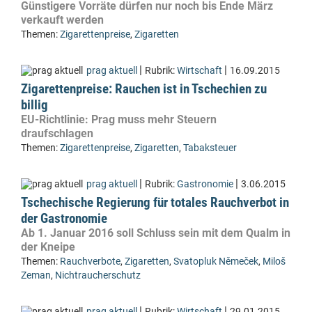
Günstigere Vorräte dürfen nur noch bis Ende März
verkauft werden
Themen:
Zigarettenpreise
,
Zigaretten
|
|
prag aktuell
Rubrik:
Wirtschaft
16.09.2015
Zigarettenpreise: Rauchen ist in Tschechien zu
billig
EU-Richtlinie: Prag muss mehr Steuern
draufschlagen
Themen:
Zigarettenpreise
,
Zigaretten
,
Tabaksteuer
|
|
prag aktuell
Rubrik:
Gastronomie
3.06.2015
Tschechische Regierung für totales Rauchverbot in
der Gastronomie
Ab 1. Januar 2016 soll Schluss sein mit dem Qualm in
der Kneipe
Themen:
Rauchverbote
,
Zigaretten
,
Svatopluk Němeček
,
Miloš
Zeman
,
Nichtraucherschutz
|
|
prag aktuell
Rubrik:
Wirtschaft
29.01.2015