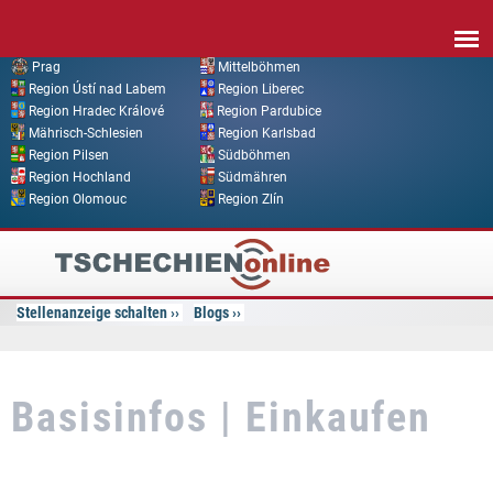
Direkt zum Inhalt
Prag
Mittelböhmen
Region Ústí nad Labem
Region Liberec
Region Hradec Králové
Region Pardubice
Mährisch-Schlesien
Region Karlsbad
Region Pilsen
Südböhmen
Region Hochland
Südmähren
Region Olomouc
Region Zlín
Tschechien
Online
Stellenanzeige schalten
Blogs
Basisinfos | Einkaufen