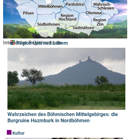
Interaktive Regionenkarte
Region Ústí nad Labem
Wahrzeichen des Böhmischen Mittelgebirges: die
Burgruine Hazmburk in Nordböhmen
Kultur
Sprachenservice