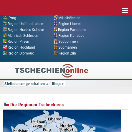
Direkt zum Inhalt
Prag
Mittelböhmen
Region Ústí nad Labem
Region Liberec
Region Hradec Králové
Region Pardubice
Mährisch-Schlesien
Region Karlsbad
Region Pilsen
Südböhmen
Region Hochland
Südmähren
Region Olomouc
Region Zlín
Tschechien
Online
Stellenanzeige schalten
Blogs
Die Regionen Tschechiens