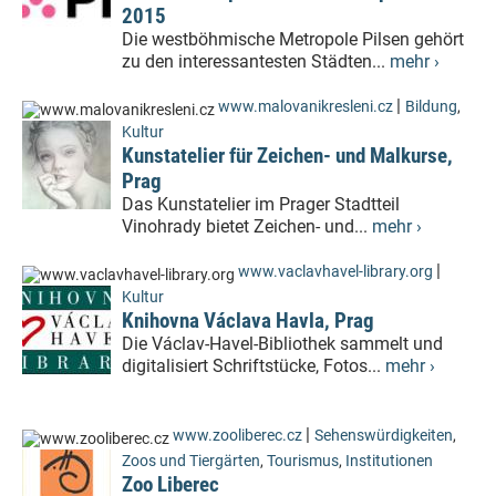
2015
Die westböhmische Metropole Pilsen gehört
zu den interessantesten Städten...
mehr ›
|
www.malovanikresleni.cz
Bildung
,
Kultur
Kunstatelier für Zeichen- und Malkurse,
Prag
Das Kunstatelier im Prager Stadtteil
Vinohrady bietet Zeichen- und...
mehr ›
|
www.vaclavhavel-library.org
Kultur
Knihovna Václava Havla, Prag
Die Václav-Havel-Bibliothek sammelt und
digitalisiert Schriftstücke, Fotos...
mehr ›
|
www.zooliberec.cz
Sehenswürdigkeiten
,
Zoos und Tiergärten
,
Tourismus
,
Institutionen
Zoo Liberec