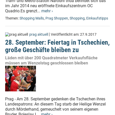
Tram- und Metro-Station Národní třída befindet sich das
im Jahr 2014 neu eröffnete Einkaufszentrum OC
Quadrio.Es grenzt...
mehr ›
Themen:
Shopping Malls
,
Prag Shoppen
,
Shopping
,
Einkaufstipps
|
prag aktuell
Veröffentlicht am:
27.9.2017
28. September: Feiertag in Tschechien,
große Geschäfte bleiben zu
Läden mit über 200 Quadratmeter Verkaufsfläche
müssen am Wenzelstag geschlossen bleiben
Prag - Am 28. September gedenken die Tschechen ihres
Landespatrons: An diesem Tag starb der Heilige Wenzel
durch Mörderhand, gemeuchelt von seinem eigenen
Bruder, Boleslav I....
mehr ›