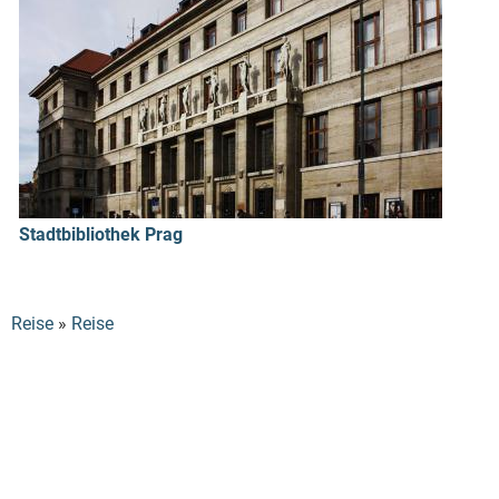
Stadtbibliothek Prag
Medialink - das deutsch-tschechische Med...
Reise
»
Reise
Sie sind hier