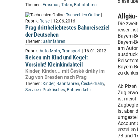
diese üb
Themen:
Erasmus
,
Tábor
,
Bahnfahren
|
Allgäu
Tschechien Online
|
Rubrik:
Reise
12.06.2016
Die zweit
Prag drittbeliebtestes Bahnreiseziel
reisen, i
der Deutschen
Bayern-Bö
Themen:
Bahnfahren
Bayern-Bö
am Autom
|
Rubrik:
Auto-Moto, Transport
16.01.2012
ausdrucke
Reisen mit Kind und Kegel:
Reisezen
Vorsicht! Kleinkindabteil
Bayern-Bö
Kinder, Kinder... mit České dráhy im
zu denken
Zug von Dresden nach Prag
Themen:
Kinder
,
Bahnfahren
,
České dráhy
,
Ab Plzeň 
Service / Praktisches
,
Bahnverkehr
Zug erwor
ist meist
Zugbeglei
ist aber,
umgestell
Account 
erstellen
78 und 1