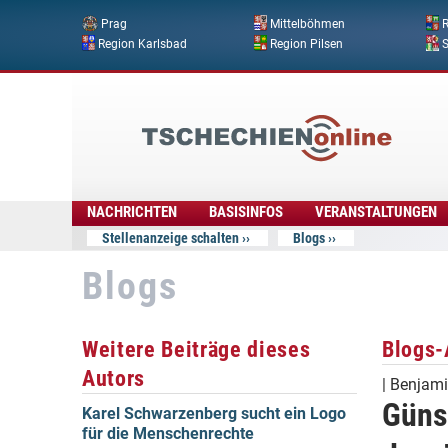
Prag
Mittelböhmen
R
Region Karlsbad
Region Pilsen
Tschechien
Online
NACHRICHTEN
BASISINFOS
VERANSTALTUNGEN
Stellenanzeige schalten
Blogs
Blogs
Weitere Beiträge dieses
Blogs-
Autors
|
Benjami
Güns
Karel Schwarzenberg sucht ein Logo
für die Menschenrechte