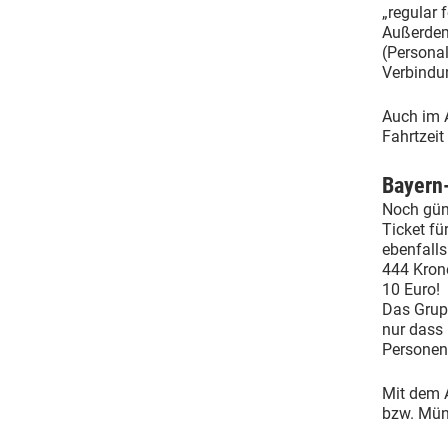
„regular 
Außerdem
(Personal
Verbindu
Auch im A
Fahrtzeit
Bayern
Noch güns
Ticket fü
ebenfalls
444 Krone
10 Euro!
Das Grup
nur dass
Personen
Mit dem 
bzw. Mün