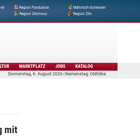
ové
Region Pardubice
Mährisch-Schlesien
Region Olomouc
Region Zlín
LTUR
MARKTPLATZ
JOBS
KATALOG
Donnerstag, 6. August 2026 | Namenstag: Oldřiška
g mit