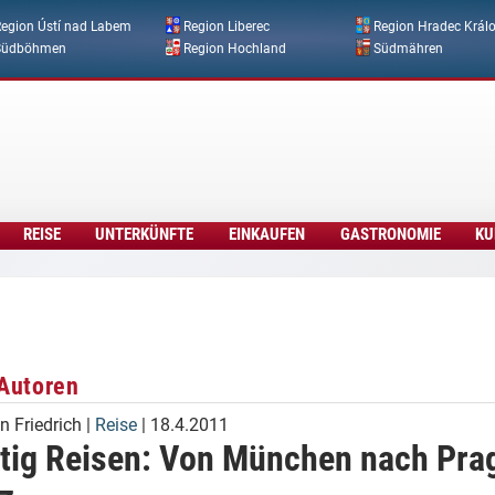
Direkt zum Inhalt
egion Ústí nad Labem
Region Liberec
Region Hradec Král
Südböhmen
Region Hochland
Südmähren
REISE
UNTERKÜNFTE
EINKAUFEN
GASTRONOMIE
KU
Autoren
n Friedrich
|
Reise
| 18.4.2011
tig Reisen: Von München nach Pra