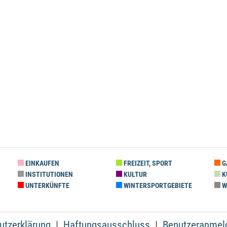
EINKAUFEN
FREIZEIT, SPORT
G
INSTITUTIONEN
KULTUR
K
UNTERKÜNFTE
WINTERSPORTGEBIETE
W
utzerklärung
Haftungsausschluss
Benutzeranmel