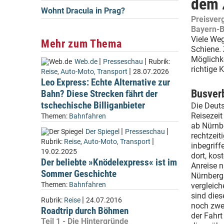
dem 
Wohnt Dracula in Prag?
Preisver
Bayern-
Viele Weg
Mehr zum Thema
Schiene. 
Möglichke
|
|
Web.de
Presseschau
Rubrik:
richtige 
|
Reise
,
Auto-Moto, Transport
28.07.2026
Leo Express: Echte Alternative zur
Busver
Bahn? Diese Strecken fährt der
tschechische Billiganbieter
Die Deut
Reisezei
Themen:
Bahnfahren
ab Nürnb
|
|
Der Spiegel
Presseschau
rechtzeit
|
Rubrik:
Reise
,
Auto-Moto, Transport
inbegriff
19.02.2025
dort, kos
Der beliebte »Knödelexpress« ist im
Anreise 
Sommer Geschichte
Nürnbergs
Themen:
Bahnfahren
vergleich
sind die
|
Rubrik:
Reise
24.07.2016
noch zwe
Roadtrip durch Böhmen
der Fahrt
Teil 1 - Die Hintergründe