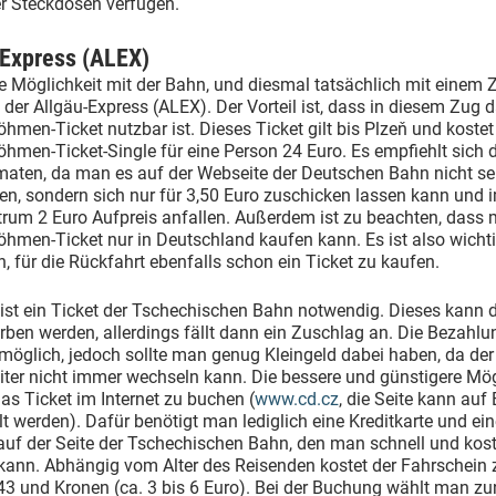
er Steckdosen verfügen.
-Express (ALEX)
e Möglichkeit mit der Bahn, und diesmal tatsächlich mit einem 
st der Allgäu-Express (ALEX). Der Vorteil ist, dass in diesem Zug 
hmen-Ticket nutzbar ist. Dieses Ticket gilt bis Plzeň und kostet
hmen-Ticket-Single für eine Person 24 Euro. Es empfiehlt sich 
aten, da man es auf der Webseite der Deutschen Bahn nicht se
n, sondern sich nur für 3,50 Euro zuschicken lassen kann und 
trum 2 Euro Aufpreis anfallen. Außerdem ist zu beachten, dass
hmen-Ticket nur in Deutschland kaufen kann. Es ist also wichti
, für die Rückfahrt ebenfalls schon ein Ticket zu kaufen.
ist ein Ticket der Tschechischen Bahn notwendig. Dieses kann d
ben werden, allerdings fällt dann ein Zuschlag an. Die Bezahlu
 möglich, jedoch sollte man genug Kleingeld dabei haben, da der
ter nicht immer wechseln kann. Die bessere und günstigere Mög
 das Ticket im Internet zu buchen (
www.cd.cz
, die Seite kann auf
t werden). Dafür benötigt man lediglich eine Kreditkarte und ei
auf der Seite der Tschechischen Bahn, den man schnell und kos
 kann. Abhängig vom Alter des Reisenden kostet der Fahrschein
43 und Kronen (ca. 3 bis 6 Euro). Bei der Buchung wählt man z