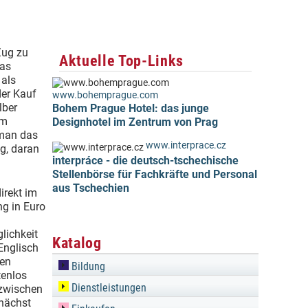
Zug zu
Aktuelle Top-Links
das
 als
der Kauf
www.bohemprague.com
lber
Bohem Prague Hotel: das junge
im
Designhotel im Zentrum von Prag
 man das
www.interprace.cz
g, daran
interpráce - die deutsch-tschechische
Stellenbörse für Fachkräfte und Personal
aus Tschechien
irekt im
ng in Euro
lichkeit
Katalog
 Englisch
nen
Bildung
tenlos
Dienstleistungen
 zwischen
unächst