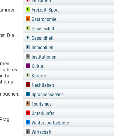
Einkaufen
snummer
Freizeit, Sport
Gastronomie
Gesellschaft
et. Die
Gesundheit
Immobilien
Institutionen
hmen-
Kultur
 gibt es
n für
Kurorte
ahrt nur
Nachtleben
n buchen,
Sprachenservice
Tourismus
Unterkünfte
 Prag
Wintersportgebiete
Wirtschaft