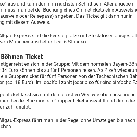
fee“ aus und kann dann im nächsten Schritt sein Alter angeben.
 muss man bei der Buchung eines Onlinetickets eine Auswei
ausweis oder Reisepass) angeben. Das Ticket gilt dann nur in
ng mit diesem Ausweis.
llgäu-Express sind die Fensterplätze mit Steckdosen ausgestatt
 von München aus beträgt ca. 6 Stunden.
-Böhmen-Ticket
tiger reist es sich in der Gruppe: Mit dem normalen Bayern-Bö
r 34 Euro können bis zu fünf Personen reisen, Ab Plzeň wiederum
 ein Gruppenticket für fünf Personen von der Tschechischen Bah
n (ca. 18 Euro). Im Idealfall zahlt jeder also für eine einfache F
penticket lässt sich auf dem gleichen Weg wie oben beschriebe
 man bei der Buchung ein Gruppenticket auswählt und dann die
anzahl angibt.
Allgäu-Express fährt man in der Regel ohne Umsteigen bis nach
chen.