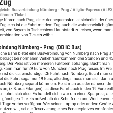
Zug
gleich: Busverbindung Nürnberg - Prag / Allgäu-Express (ALEX)
Böhmen-Ticket
e führen nach Prag, einer der bequemsten ist sicherlich der über
Zugleich ist die Fahrt mit dem Zug auch die wahrscheinlich gün
it, von Bayern in Tschechiens Hauptstadt zu reisen, wenn man 
Kombination von Tickets wählt.
bindung Nürnberg - Prag (DB IC Bus)
sche Bahn bietet eine Busverbindung von Nürnberg nach Prag an
t beträgt bei normalem Verkehrsaufkommen drei Stunden und 4
erg. Der Preis ist von mehreren Faktoren abhängig. Bucht man
ig, kann man für 29 Euro von München nach Prag reisen. Im Prei
en ist die ca. einstündige ICE-Fahrt nach Nürnberg. Bucht man er
tet die Fahrt sogar nur 19 Euro, allerdings muss man sich dann 
nach Nürnberg separat kümmern. Reist man aus der näheren U
 an, (z.B. aus Erlangen), ist diese Fahrt auch in den 19 Euro ent
en lohnt sich also. Es handelt sich zwar um einen Sparpreis, all
se günstigen Tickets außerhalb der Schulferien und Wochenende
i Tage vorher verfügbar. Wer seinen Laptop oder andere Geräte
 nutzen will, sei die Reservierung eines Fensterplatzes empfohle