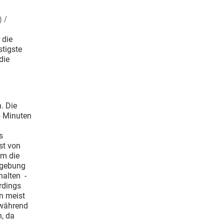
 /
 die
stigste
die
. Die
5 Minuten
s
st von
um die
mgebung
halten -
erdings
n meist
 während
n, da