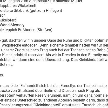
it Milchglas zum Sichtschutz für stillende Mütter
klappbares Wickelbrett
polsterte Sitzbank (gut zum Hinlegen)
isch
aukelpferd
rt Wand-Memory
pielteppich-Fußboden (Straßen)
 gut, dachten wir in unserer Oase der Ruhe und blickten optimis
n Wegstrecke entgegen. Denn sicherheitshalber hatten wir für den
t unserer Zugreise nach Prag auch bei der Tschechischen Bahn 
n Kleinkindabteil reserviert. Als wir in Dresden in den Eurocity n
erlebten wir dann eine dolle Überraschung. Das Kleinkindabteil w
tet mit:
ts.
r das leider. Es handelt sich bei den Eurocitys der Tschechisch
trecke von Stralsund über Berlin und Dresden nach Prag als
derabteil” verkauften Reservierungen, nämlich um ganz normale 
Der einzige Unterschied zu anderen Abteilen besteht darin, dass
eservierungszettel “Kleinkindabteil” draufsteht. Tatsächlich gab