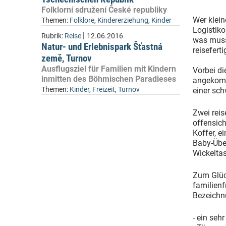
Folklorní sdružení České republiky
Wer klein
Themen:
Folklore
,
Kindererziehung
,
Kinder
Logistiko
|
Rubrik:
Reise
12.06.2016
was muss
Natur- und Erlebnispark Šťastná
reisefert
země, Turnov
Ausflugsziel für Familien mit Kindern
Vorbei di
inmitten des Böhmischen Paradieses
angekomm
Themen:
Kinder
,
Freizeit
,
Turnov
einer sc
Zwei reis
offensich
Koffer, e
Baby-Übe
Wickelta
Zum Glück
familien
Bezeichnu
- ein seh