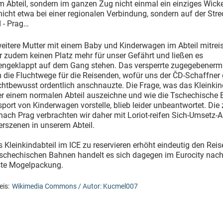
m Abteil, sondern im ganzen Zug nicht einmal ein einziges Wicke
icht etwa bei einer regionalen Verbindung, sondern auf der Stre
 - Prag…
eitere Mutter mit einem Baby und Kinderwagen im Abteil mitreis
r zudem keinen Platz mehr für unser Gefährt und ließen es
geklappt auf dem Gang stehen. Das versperrte zugegebener
 die Fluchtwege für die Reisenden, wofür uns der ČD-Schaffner
chtbewusst ordentlich anschnauzte. Die Frage, was das Kleinkin
r einem normalen Abteil auszeichne und wie die Tschechische 
port von Kinderwagen vorstelle, blieb leider unbeantwortet. Die
ach Prag verbrachten wir daher mit Loriot-reifen Sich-Umsetz-
erszenen in unserem Abteil.
s Kleinkindabteil im ICE zu reservieren erhöht eindeutig den Rei
Tschechischen Bahnen handelt es sich dagegen im Eurocity nac
iste Mogelpackung.
is:
Wikimedia Commons / Autor: Kucmel007