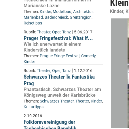
Klein
Mariánské Lázně
Kinder, 
Themen:
Kinder
,
Modellbau
,
Architektur
,
Marienbad
,
Bäderdreieck
,
Grenzregion
,
Reisetipps
|
Rubrik:
Theater, Oper, Tanz
5.06.2017
Prager Fringefestival: What if...
Wie ich unerwartet in einem
Kinderstück landete
Themen:
Prague Fringe Festival
,
Comedy
,
Kinder
|
Rubrik:
Theater, Oper, Tanz
1.12.2016
Schwarzes Theater Ta Fantastika
Prag
Phantastisch: Schwarzes Theater am
Königsweg unweit der Karlsbrücke
Themen:
Schwarzes Theater
,
Theater
,
Kinder
,
Kulturtipps
2.10.2016
Folklorevereinigung der
Tschechischen Republik