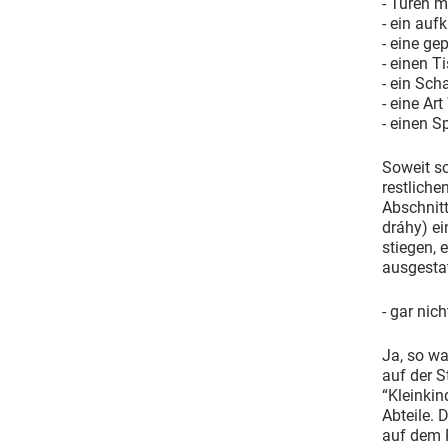
- Türen m
- ein auf
- eine ge
- einen T
- ein Sch
- eine A
- einen S
Soweit so
restliche
Abschnit
dráhy) ei
stiegen, 
ausgestat
- gar nich
Ja, so wa
auf der S
“Kleinkin
Abteile. 
auf dem R