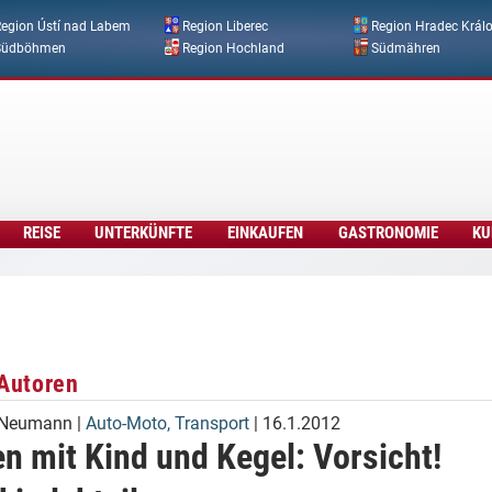
Direkt zum Inhalt
egion Ústí nad Labem
Region Liberec
Region Hradec Král
Südböhmen
Region Hochland
Südmähren
REISE
UNTERKÜNFTE
EINKAUFEN
GASTRONOMIE
KU
Autoren
 Neumann
|
Auto-Moto, Transport
| 16.1.2012
n mit Kind und Kegel: Vorsicht!