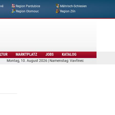
ové
Region Pardubice
Mährisch-Schlesien
Region Olomouc
Region Zlín
LTUR
MARKTPLATZ
JOBS
KATALOG
Montag, 10. August 2026 | Namenstag: Vavřinec