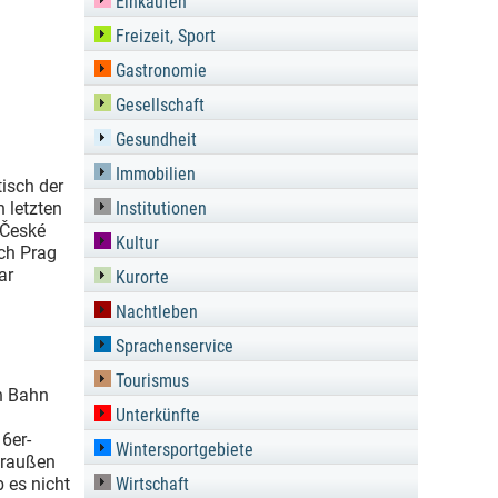
Einkaufen
Freizeit, Sport
Gastronomie
Gesellschaft
Gesundheit
Immobilien
tisch der
 letzten
Institutionen
(České
Kultur
ach Prag
ar
Kurorte
Nachtleben
Sprachenservice
Tourismus
en Bahn
Unterkünfte
6er-
Wintersportgebiete
 draußen
 es nicht
Wirtschaft