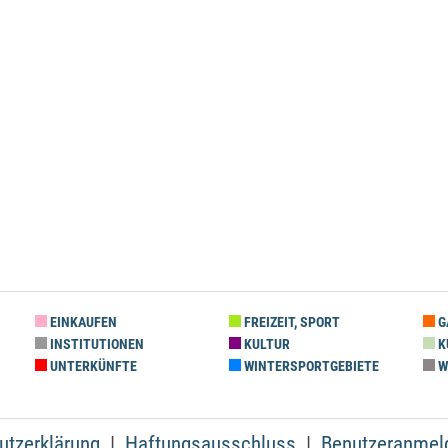
EINKAUFEN
FREIZEIT, SPORT
G
INSTITUTIONEN
KULTUR
K
UNTERKÜNFTE
WINTERSPORTGEBIETE
W
utzerklärung
Haftungsausschluss
Benutzeranmel