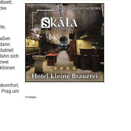
lbrett.
cke
te,
maßen
 dann
dabteil
Bahn sich
 zwei
Aktionen
sekomfort,
h Prag um