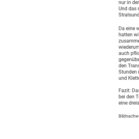
nur in de
Und das n
Stralsund
Da eine w
hatten wi
zusammen
wiederum
auch pfli
gegenübe
den Trans
Stunden n
und Klett
Fazit: Da
bei den 
eine dre
Bildnachwe