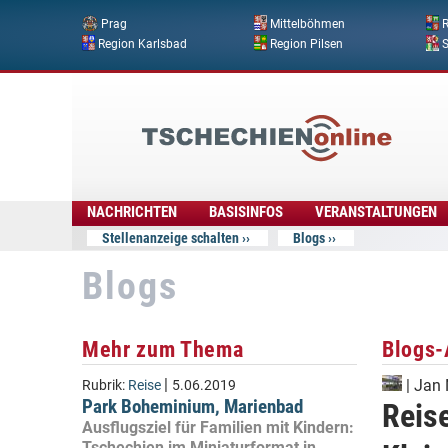
Prag
Mittelböhmen
R
Region Karlsbad
Region Pilsen
Tschechien
Online
NACHRICHTEN
BASISINFOS
VERANSTALTUNGEN
Stellenanzeige schalten
Blogs
Blogs
Mehr zum Thema
Blogs-
|
|
Jan
Rubrik:
Reise
5.06.2019
Park Boheminium, Marienbad
Reise
Ausflugsziel für Familien mit Kindern:
Tschechien im Miniaturformat in