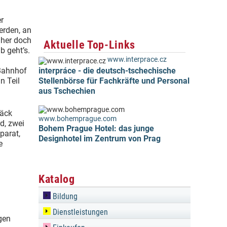
er
erden, an
üher doch
Aktuelle Top-Links
b geht’s.
www.interprace.cz
 Bahnhof
interpráce - die deutsch-tschechische
n Teil
Stellenbörse für Fachkräfte und Personal
aus Tschechien
päck
www.bohemprague.com
d, zwei
Bohem Prague Hotel: das junge
parat,
Designhotel im Zentrum von Prag
e
Katalog
Bildung
Dienstleistungen
gen