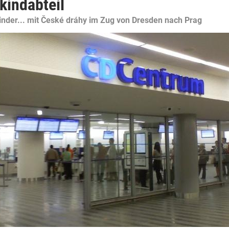
kindabteil
Kinder... mit České dráhy im Zug von Dresden nach Prag