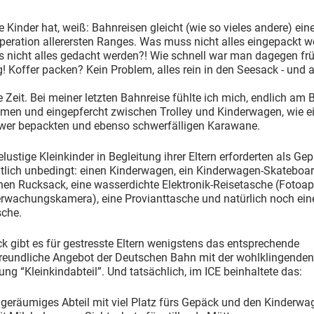
e Kinder hat, weiß: Bahnreisen gleicht (wie so vieles andere) ein
peration allerersten Ranges. Was muss nicht alles eingepackt w
 nicht alles gedacht werden?! Wie schnell war man dagegen fr
ig! Koffer packen? Kein Problem, alles rein in den Seesack - und a
e Zeit. Bei meiner letzten Bahnreise fühlte ich mich, endlich am
en und eingepfercht zwischen Trolley und Kinderwagen, wie ei
hwer bepackten und ebenso schwerfälligen Karawane.
elustige Kleinkinder in Begleitung ihrer Eltern erforderten als Ge
tlich unbedingt: einen Kinderwagen, ein Kinderwagen-Skateboar
inen Rucksack, eine wasserdichte Elektronik-Reisetasche (Fotoap
rwachungskamera), eine Provianttasche und natürlich noch ein
sche.
 gibt es für gestresste Eltern wenigstens das entsprechende
freundliche Angebot der Deutschen Bahn mit der wohlklingenden
ng “Kleinkindabteil”. Und tatsächlich, im ICE beinhaltete das:
r geräumiges Abteil mit viel Platz fürs Gepäck und den Kinderwa