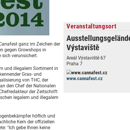
Veranstaltungsort
Ausstellungsgeländ
Canafest ganz im Zeichen der
Výstaviště
ien gegen Growshops in
sich verunsichert.
Areál Výstaviště 67
Praha 7
m und illegalem Sortiment in
ekennender Gras- und
www.cannafest.cz
lisierung von THC, der
e an den Chef der Nationalen
Chefredakteur der Zeitschrift
wischen legalem und illegalem
rogenbekämpfer höflich und
chliche Kern der offiziellen
te: "Ich gebe Ihnen keine