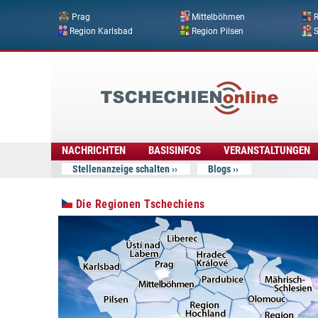
Prag
Mittelböhmen
R
Region Karlsbad
Region Pilsen
Tschechien
Online
NACHRICHTEN
BASISINFOS
VERANSTALTUNGEN
Stellenanzeige schalten
Blogs
Die Regionen Tschechiens