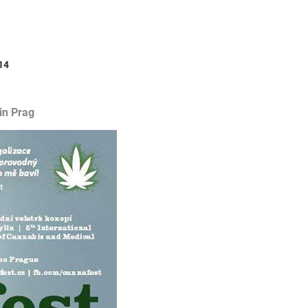
14
in Prag