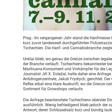
Prag - Im vergangenen Jahr stand die Hanfmesse 
kurz zuvor landesweit durchgeführten Polizeirazz
Tschechien. Die Hanf- und Cannabisbranche zeigte 
Unklar blieb, wo genau die Grenze zwischen legale
der Branche verläuft. Tschechiens bekanntester b
Marihuana-Konsument und Vorkämpfer für die Lega
Journalist Jiří X. Doležal, hatte daher eine Anfrag
Antidrogenzentrale, Jakub Frydrych, gerichtet. Der 
Reflex erbat eine klare Auskunft, wo die Grenze z
Sortiment für Growshops verlaufe.
Die Anfrage beantwortete Tschechiens oberster D
ausführlich. Wenig befriedigend blieb jedoch der sa
Antwort, deren Schlüsselsatz kurz und bündig laute