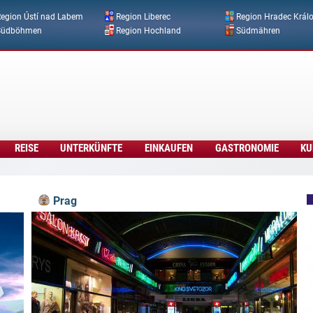
Direkt zum Inhalt
egion Ústí nad Labem
Region Liberec
Region Hradec Král
Südböhmen
Region Hochland
Südmähren
REISE
UNTERKÜNFTE
EINKAUFEN
GASTRONOMIE
KU
Prag