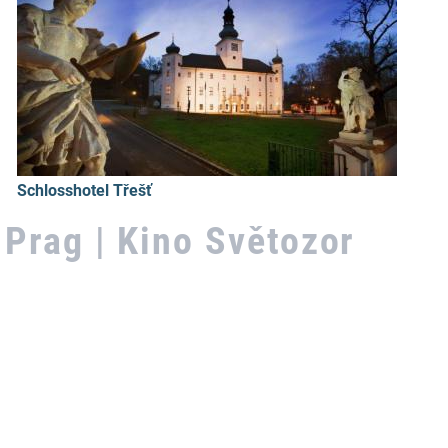
Berghotel Flora, Dolní Mísecky
Prag | Kino Světozor