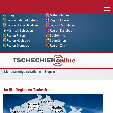
Direkt zum Inhalt
Prag
Mittelböhmen
Region Ústí nad Labem
Region Liberec
Region Hradec Králové
Region Pardubice
Mährisch-Schlesien
Region Karlsbad
Region Pilsen
Südböhmen
Region Hochland
Südmähren
Region Olomouc
Region Zlín
Tschechien
Online
Stellenanzeige schalten
Blogs
Die Regionen Tschechiens