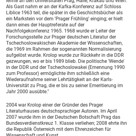
lehrte an den Universitäten Prag, Halle, Krakau und Wien.
Als Gast nahm er an der Kafka-Konferenz auf Schloss
Liblice 1963 teil, die später in die Geschichtsbücher als
ein Markstein vor dem 'Prager Frühling' einging; er hielt
dann eines der Hauptreferate auf der
Nachfolgekonferenz 1965. 1968 wurde er Leiter der
Forschungsstelle zur Prager deutschen Literatur der
Tschechoslowakischen Akademie der Wissenschaften,
die 1969 im Rahmen der sogenannten Normalisierung
aufgelöst wurde. Krolop wurde zur Rückkehr in die DDR
gezwungen, wo er bis 1989 blieb. Die politische 'Wende'
in der DDR und der Tschechoslowakei (Ernennung 1990
zum Professor) ermöglichte ihm schließlich eine
Wiederaufnahme seiner Lehrtätigkeit an der Karls-
Universität zu Prag, die er bis zu seiner Emeritierung im
Jahr 2000 ausübte."
2004 war Krolop einer der Gründer des Prager
Literaturhauses deutschsprachiger Autoren. Im April
2007 wurde ihm in der Deutschen Botschaft Prag das
Bundesverdienstkreuz 1. Klasse verliehen; 2008 ehrte ihn
die Republik Österreich mit dem Ehrenzeichen für
Wissenschaft und Kunst.