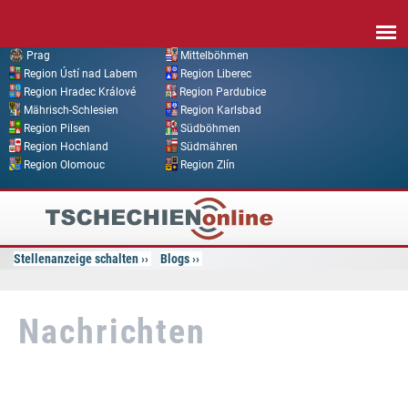
Direkt zum Inhalt
Prag
Mittelböhmen
Region Ústí nad Labem
Region Liberec
Region Hradec Králové
Region Pardubice
Mährisch-Schlesien
Region Karlsbad
Region Pilsen
Südböhmen
Region Hochland
Südmähren
Region Olomouc
Region Zlín
Tschechien
Online
Stellenanzeige schalten
Blogs
Nachrichten