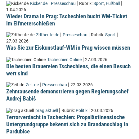
|
|
|
Kicker.de
Presseschau
Rubrik:
Sport
,
Fußball
1.04.2026
Wieder Drama in Prag: Tschechien bucht WM-Ticket
im Elfmeterschießen
|
|
|
Zdfheute.de
Presseschau
Rubrik:
Sport
27.03.2026
Was Sie zur Eiskunstlauf-WM in Prag wissen müssen
|
Tschechien Online
27.03.2026
Die besten Brauereien Tschechiens, die einen Besuch
wert sind
|
|
Zeit.de
Presseschau
22.03.2026
Zehntausende demonstrieren gegen Regierungschef
Andrej Babiš
|
|
prag aktuell
Rubrik:
Politik
20.03.2026
Terrorverdacht in Tschechien: Propalästinensische
Untergrundgruppe bekennt sich zu Brandanschlag in
Pardubice