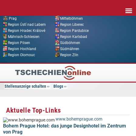
Direkt zum Inhalt
Prag
Mittelböhmen
Region Ústí nad Labem
Region Liberec
Region Hradec Králové
Region Pardubice
Mährisch-Schlesien
Region Karlsbad
Region Pilsen
Südböhmen
Region Hochland
Südmähren
Region Olomouc
Region Zlín
Tschechien
Online
Stellenanzeige schalten
Blogs
Aktuelle Top-Links
www.bohemprague.com
Bohem Prague Hotel: das junge Designhotel im Zentrum
von Prag