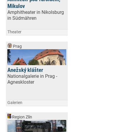
Mikulov
Amphitheater in Nikolsburg
in Südmähren
Theater
Prag
Anežský klášter
Nationalgalerie in Prag -
Agneskloster
Galerien
Region Zlín