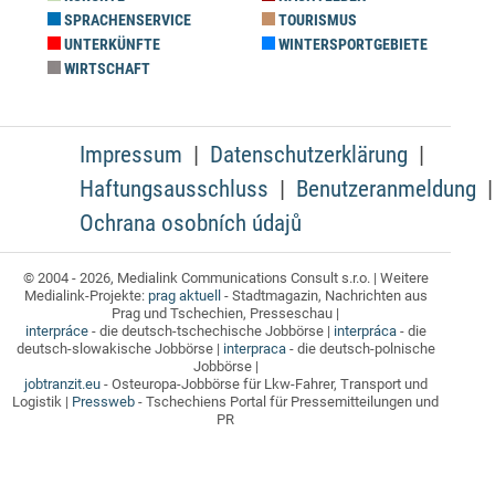
SPRACHENSERVICE
TOURISMUS
UNTERKÜNFTE
WINTERSPORTGEBIETE
WIRTSCHAFT
Impressum
Datenschutzerklärung
Haftungsausschluss
Benutzeranmeldung
Ochrana osobních údajů
© 2004 - 2026, Medialink Communications Consult s.r.o. | Weitere
Medialink-Projekte:
prag aktuell
- Stadtmagazin, Nachrichten aus
Prag und Tschechien, Presseschau |
interpráce
- die deutsch-tschechische Jobbörse |
interpráca
- die
deutsch-slowakische Jobbörse |
interpraca
- die deutsch-polnische
Jobbörse |
jobtranzit.eu
- Osteuropa-Jobbörse für Lkw-Fahrer, Transport und
Logistik |
Pressweb
- Tschechiens Portal für Pressemitteilungen und
PR