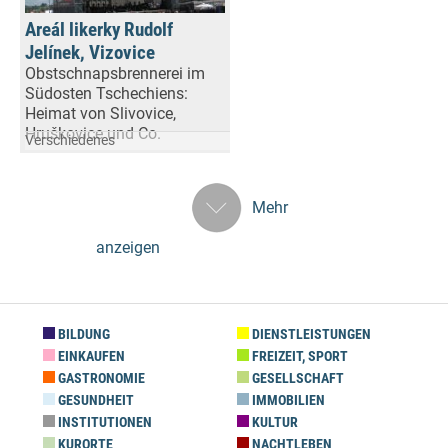
Areál likerky Rudolf
Jelínek, Vizovice
Obstschnapsbrennerei im
Südosten Tschechiens:
Heimat von Slivovice,
Hruškovice und Co.
Verschiedenes
Mehr
anzeigen
BILDUNG
DIENSTLEISTUNGEN
EINKAUFEN
FREIZEIT, SPORT
GASTRONOMIE
GESELLSCHAFT
GESUNDHEIT
IMMOBILIEN
INSTITUTIONEN
KULTUR
KURORTE
NACHTLEBEN