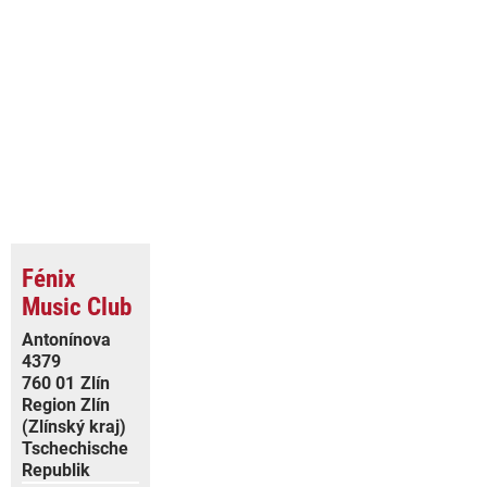
Fénix
Music Club
Antonínova
4379
760 01
Zlín
Region Zlín
(Zlínský kraj)
Tschechische
Republik