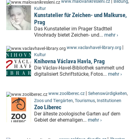
|
www.malovanikresleni.cz
Bildung
,
Kultur
Kunstatelier für Zeichen- und Malkurse,
Prag
Das Kunstatelier im Prager Stadtteil
Vinohrady bietet Zeichen- und...
mehr ›
|
www.vaclavhavel-library.org
Kultur
Knihovna Václava Havla, Prag
Die Václav-Havel-Bibliothek sammelt und
digitalisiert Schriftstücke, Fotos...
mehr ›
|
www.zooliberec.cz
Sehenswürdigkeiten
,
Zoos und Tiergärten
,
Tourismus
,
Institutionen
Zoo Liberec
Der älteste zoologische Garten auf dem
Gebiet der ehemaligen...
mehr ›