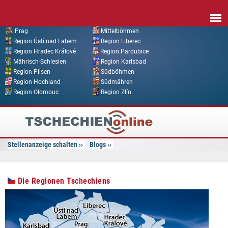
Direkt zum Inhalt
Prag
Mittelböhmen
Region Ústí nad Labem
Region Liberec
Region Hradec Králové
Region Pardubice
Mährisch-Schlesien
Region Karlsbad
Region Pilsen
Südböhmen
Region Hochland
Südmähren
Region Olomouc
Region Zlín
Tschechien
Online
Stellenanzeige schalten
Blogs
Die Regionen Tschechiens