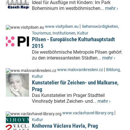
Ideal für Ausflüge mit Kindern: Im Park
Boheminium im westböhmischen...
mehr ›
|
www.visitpilsen.eu
Sehenswürdigkeiten
,
Tourismus
,
Institutionen
,
Kultur
Pilsen - Europäische Kulturhauptstadt
2015
Die westböhmische Metropole Pilsen gehört
zu den interessantesten Städten...
mehr ›
|
www.malovanikresleni.cz
Bildung
,
Kultur
Kunstatelier für Zeichen- und Malkurse,
Prag
Das Kunstatelier im Prager Stadtteil
Vinohrady bietet Zeichen- und...
mehr ›
|
www.vaclavhavel-library.org
Kultur
Knihovna Václava Havla, Prag