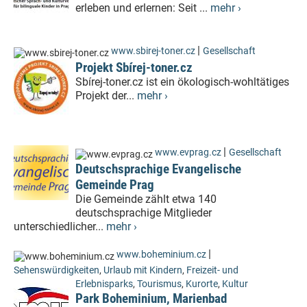
erleben und erlernen: Seit ...
mehr ›
|
www.sbirej-toner.cz
Gesellschaft
Projekt Sbírej-toner.cz
Sbírej-toner.cz ist ein ökologisch-wohltätiges
Projekt der...
mehr ›
|
www.evprag.cz
Gesellschaft
Deutschsprachige Evangelische
Gemeinde Prag
Die Gemeinde zählt etwa 140
deutschsprachige Mitglieder
unterschiedlicher...
mehr ›
|
www.boheminium.cz
Sehenswürdigkeiten
,
Urlaub mit Kindern
,
Freizeit- und
Erlebnisparks
,
Tourismus
,
Kurorte
,
Kultur
Park Boheminium, Marienbad