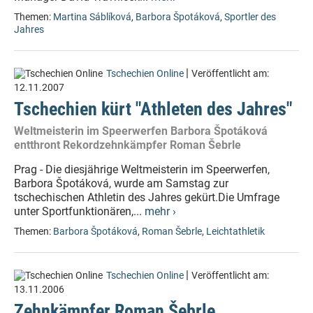
Themen:
Martina Sáblíková
,
Barbora Špotáková
,
Sportler des
Jahres
|
Tschechien Online
Veröffentlicht am:
12.11.2007
Tschechien kürt "Athleten des Jahres"
Weltmeisterin im Speerwerfen Barbora Špotáková
entthront Rekordzehnkämpfer Roman Šebrle
Prag - Die diesjährige Weltmeisterin im Speerwerfen,
Barbora Špotáková, wurde am Samstag zur
tschechischen Athletin des Jahres gekürt.Die Umfrage
unter Sportfunktionären,...
mehr ›
Themen:
Barbora Špotáková
,
Roman Šebrle
,
Leichtathletik
|
Tschechien Online
Veröffentlicht am:
13.11.2006
Zehnkämpfer Roman Šebrle