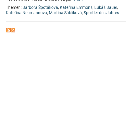
Themen:
Barbora Špotáková
,
Kateřina Emmons
,
Lukáš Bauer
,
Kateřina Neumannová
,
Martina Sáblíková
,
Sportler des Jahres