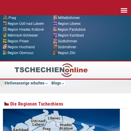
Direkt zum Inhalt
Prag
Mittelböhmen
Region Ústí nad Labem
Region Liberec
Region Hradec Králové
Region Pardubice
Mährisch-Schlesien
Region Karlsbad
Region Pilsen
Südböhmen
Region Hochland
Südmähren
Region Olomouc
Region Zlín
Tschechien
Online
Stellenanzeige schalten
Blogs
Die Regionen Tschechiens