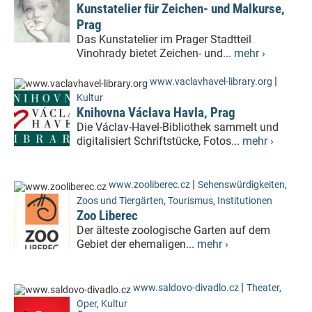
Kunstatelier für Zeichen- und Malkurse,
Prag
Das Kunstatelier im Prager Stadtteil
Vinohrady bietet Zeichen- und...
mehr ›
|
www.vaclavhavel-library.org
Kultur
Knihovna Václava Havla, Prag
Die Václav-Havel-Bibliothek sammelt und
digitalisiert Schriftstücke, Fotos...
mehr ›
|
www.zooliberec.cz
Sehenswürdigkeiten
,
Zoos und Tiergärten
,
Tourismus
,
Institutionen
Zoo Liberec
Der älteste zoologische Garten auf dem
Gebiet der ehemaligen...
mehr ›
|
www.saldovo-divadlo.cz
Theater,
Oper
,
Kultur