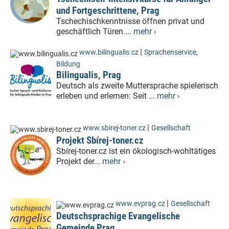
und Fortgeschrittene, Prag
Tschechischkenntnisse öffnen privat und
geschäftlich Türen....
mehr ›
|
www.bilingualis.cz
Sprachenservice
,
Bildung
Bilingualis, Prag
Deutsch als zweite Muttersprache spielerisch
erleben und erlernen: Seit ...
mehr ›
|
www.sbirej-toner.cz
Gesellschaft
Projekt Sbírej-toner.cz
Sbírej-toner.cz ist ein ökologisch-wohltätiges
Projekt der...
mehr ›
|
www.evprag.cz
Gesellschaft
Deutschsprachige Evangelische
Gemeinde Prag