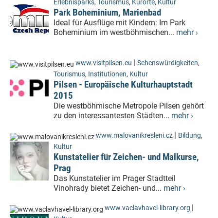
Erlebnisparks
,
Tourismus
,
Kurorte
,
Kultur
Park Boheminium, Marienbad
Ideal für Ausflüge mit Kindern: Im Park
Boheminium im westböhmischen...
mehr ›
|
www.visitpilsen.eu
Sehenswürdigkeiten
,
Tourismus
,
Institutionen
,
Kultur
Pilsen - Europäische Kulturhauptstadt
2015
Die westböhmische Metropole Pilsen gehört
zu den interessantesten Städten...
mehr ›
|
www.malovanikresleni.cz
Bildung
,
Kultur
Kunstatelier für Zeichen- und Malkurse,
Prag
Das Kunstatelier im Prager Stadtteil
Vinohrady bietet Zeichen- und...
mehr ›
|
www.vaclavhavel-library.org