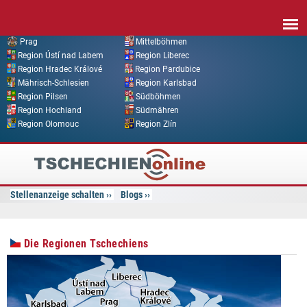
Direkt zum Inhalt
Prag
Mittelböhmen
Region Ústí nad Labem
Region Liberec
Region Hradec Králové
Region Pardubice
Mährisch-Schlesien
Region Karlsbad
Region Pilsen
Südböhmen
Region Hochland
Südmähren
Region Olomouc
Region Zlín
Tschechien
Online
Stellenanzeige schalten
Blogs
Die Regionen Tschechiens