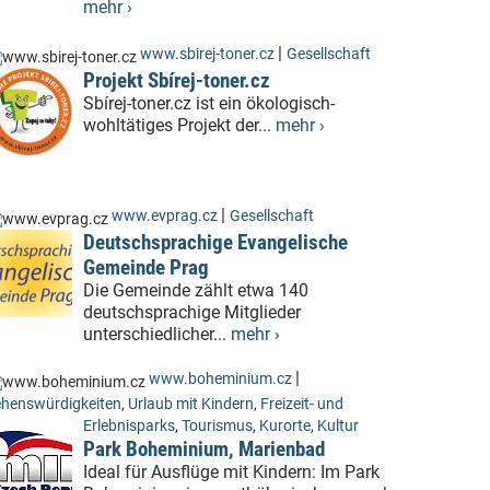
mehr ›
|
www.sbirej-toner.cz
Gesellschaft
Projekt Sbírej-toner.cz
Sbírej-toner.cz ist ein ökologisch-
wohltätiges Projekt der...
mehr ›
|
www.evprag.cz
Gesellschaft
Deutschsprachige Evangelische
Gemeinde Prag
Die Gemeinde zählt etwa 140
deutschsprachige Mitglieder
unterschiedlicher...
mehr ›
|
www.boheminium.cz
henswürdigkeiten
,
Urlaub mit Kindern
,
Freizeit- und
Erlebnisparks
,
Tourismus
,
Kurorte
,
Kultur
Park Boheminium, Marienbad
Ideal für Ausflüge mit Kindern: Im Park