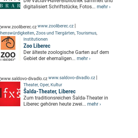
Die Václav-Havel-Bibliothek sammelt und
digitalisiert Schriftstücke, Fotos...
mehr ›
|
www.zooliberec.cz
henswürdigkeiten
,
Zoos und Tiergärten
,
Tourismus
,
Institutionen
Zoo Liberec
Der älteste zoologische Garten auf dem
Gebiet der ehemaligen...
mehr ›
|
www.saldovo-divadlo.cz
Theater, Oper
,
Kultur
Šalda-Theater, Liberec
Zum traditionsreichen Šalda-Theater in
Liberec gehören heute zwei...
mehr ›