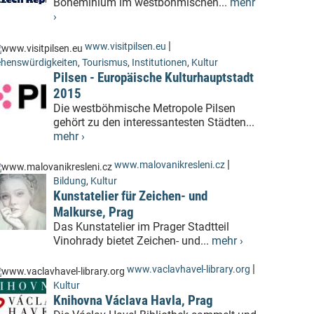
Boheminium im westböhmischen...
mehr
›
|
www.visitpilsen.eu
henswürdigkeiten
,
Tourismus
,
Institutionen
,
Kultur
Pilsen - Europäische Kulturhauptstadt
2015
Die westböhmische Metropole Pilsen
gehört zu den interessantesten Städten...
mehr ›
|
www.malovanikresleni.cz
Bildung
,
Kultur
Kunstatelier für Zeichen- und
Malkurse, Prag
Das Kunstatelier im Prager Stadtteil
Vinohrady bietet Zeichen- und...
mehr ›
|
www.vaclavhavel-library.org
Kultur
Knihovna Václava Havla, Prag