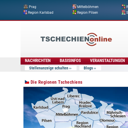
Prag
Mittelböhmen
R
Region Karlsbad
Region Pilsen
Tschechien
Online
NACHRICHTEN
BASISINFOS
VERANSTALTUNGEN
Stellenanzeige schalten
Blogs
Die Regionen Tschechiens