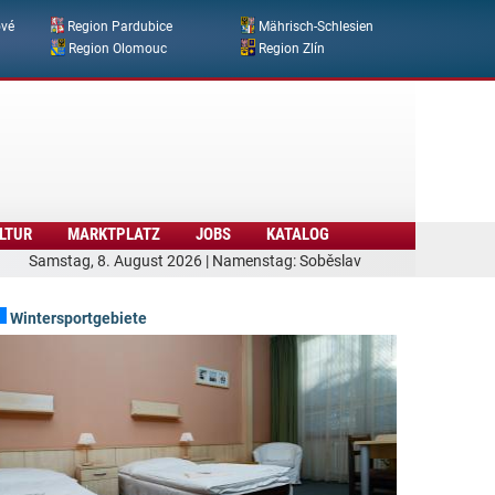
ové
Region Pardubice
Mährisch-Schlesien
Region Olomouc
Region Zlín
LTUR
MARKTPLATZ
JOBS
KATALOG
Samstag, 8. August 2026 | Namenstag: Soběslav
Wintersportgebiete