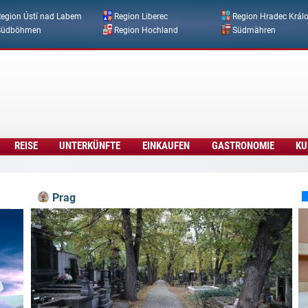
Direkt zum Inhalt
egion Ústí nad Labem
Region Liberec
Region Hradec Král
Südböhmen
Region Hochland
Südmähren
REISE
UNTERKÜNFTE
EINKAUFEN
GASTRONOMIE
KU
Prag