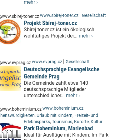
mehr ›
|
www.sbirej-toner.cz
Gesellschaft
Projekt Sbírej-toner.cz
Sbírej-toner.cz ist ein ökologisch-
wohltätiges Projekt der...
mehr ›
|
www.evprag.cz
Gesellschaft
Deutschsprachige Evangelische
Gemeinde Prag
Die Gemeinde zählt etwa 140
deutschsprachige Mitglieder
unterschiedlicher...
mehr ›
|
www.boheminium.cz
henswürdigkeiten
,
Urlaub mit Kindern
,
Freizeit- und
Erlebnisparks
,
Tourismus
,
Kurorte
,
Kultur
Park Boheminium, Marienbad
Ideal für Ausflüge mit Kindern: Im Park