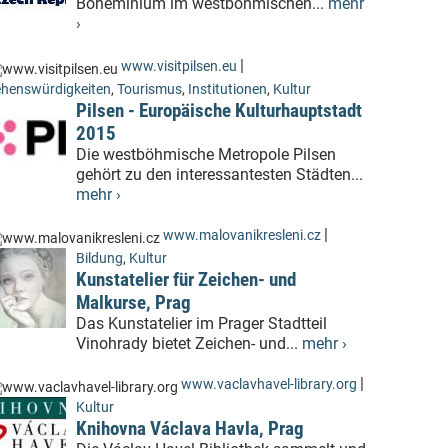
Boheminium im westböhmischen...
mehr
›
|
www.visitpilsen.eu
henswürdigkeiten
,
Tourismus
,
Institutionen
,
Kultur
Pilsen - Europäische Kulturhauptstadt
2015
Die westböhmische Metropole Pilsen
gehört zu den interessantesten Städten...
mehr ›
|
www.malovanikresleni.cz
Bildung
,
Kultur
Kunstatelier für Zeichen- und
Malkurse, Prag
Das Kunstatelier im Prager Stadtteil
Vinohrady bietet Zeichen- und...
mehr ›
|
www.vaclavhavel-library.org
Kultur
Knihovna Václava Havla, Prag