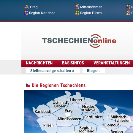
Prag
Mittelböhmen
R
Region Karlsbad
Region Pilsen
Tschechien
Online
NACHRICHTEN
BASISINFOS
VERANSTALTUNGEN
Stellenanzeige schalten
Blogs
Die Regionen Tschechiens