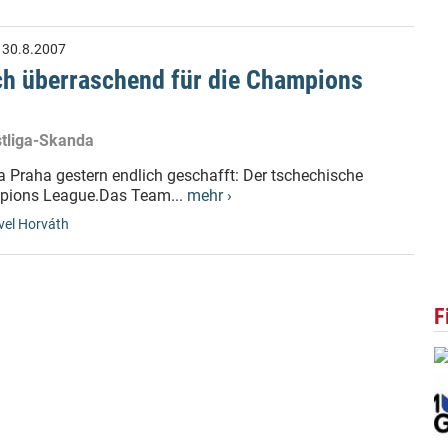
:
30.8.2007
sich überraschend für die Champions
rstliga-Skanda
a Praha gestern endlich geschafft: Der tschechische
hampions League.Das Team...
mehr ›
vel Horváth
F