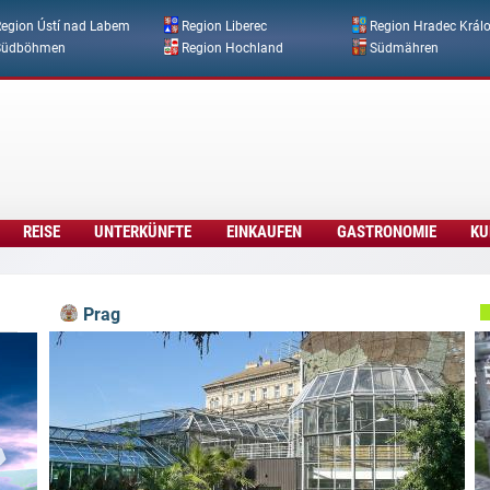
Direkt zum Inhalt
egion Ústí nad Labem
Region Liberec
Region Hradec Král
Südböhmen
Region Hochland
Südmähren
REISE
UNTERKÜNFTE
EINKAUFEN
GASTRONOMIE
KU
Prag