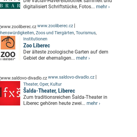
Die Václav-Havel-Bibliothek sammelt und
digitalisiert Schriftstücke, Fotos...
mehr ›
|
www.zooliberec.cz
henswürdigkeiten
,
Zoos und Tiergärten
,
Tourismus
,
Institutionen
Zoo Liberec
Der älteste zoologische Garten auf dem
Gebiet der ehemaligen...
mehr ›
|
www.saldovo-divadlo.cz
Theater, Oper
,
Kultur
Šalda-Theater, Liberec
Zum traditionsreichen Šalda-Theater in
Liberec gehören heute zwei...
mehr ›