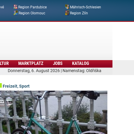
ové
Region Pardubice
Mährisch-Schlesien
Region Olomouc
Region Zlín
LTUR
MARKTPLATZ
JOBS
KATALOG
Donnerstag, 6. August 2026 | Namenstag: Oldřiška
Freizeit, Sport