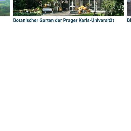
Botanischer Garten der Prager Karls-Universität
B