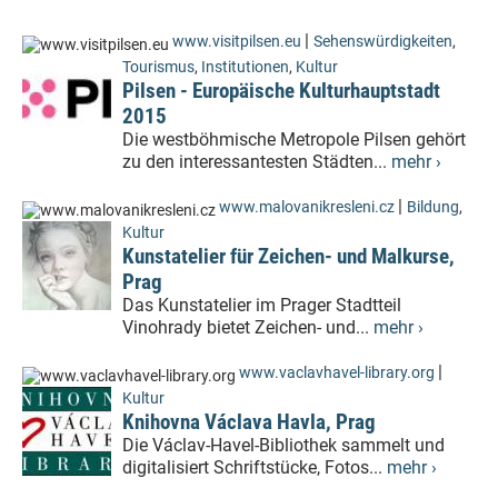
|
www.visitpilsen.eu
Sehenswürdigkeiten
,
Tourismus
,
Institutionen
,
Kultur
Pilsen - Europäische Kulturhauptstadt
2015
Die westböhmische Metropole Pilsen gehört
zu den interessantesten Städten...
mehr ›
|
www.malovanikresleni.cz
Bildung
,
Kultur
Kunstatelier für Zeichen- und Malkurse,
Prag
Das Kunstatelier im Prager Stadtteil
Vinohrady bietet Zeichen- und...
mehr ›
|
www.vaclavhavel-library.org
Kultur
Knihovna Václava Havla, Prag
Die Václav-Havel-Bibliothek sammelt und
digitalisiert Schriftstücke, Fotos...
mehr ›