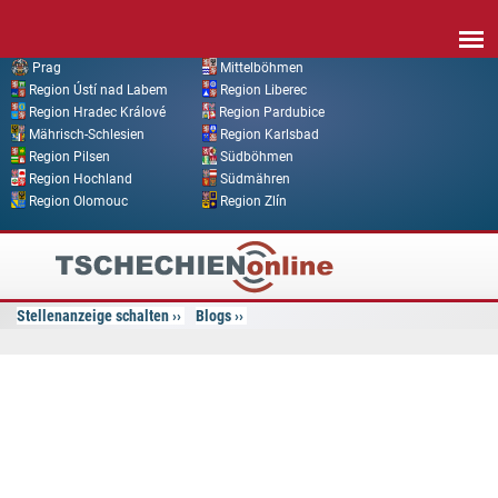
Direkt zum Inhalt
Prag
Mittelböhmen
Region Ústí nad Labem
Region Liberec
Region Hradec Králové
Region Pardubice
Mährisch-Schlesien
Region Karlsbad
Region Pilsen
Südböhmen
Region Hochland
Südmähren
Region Olomouc
Region Zlín
Tschechien
Online
Stellenanzeige schalten
Blogs