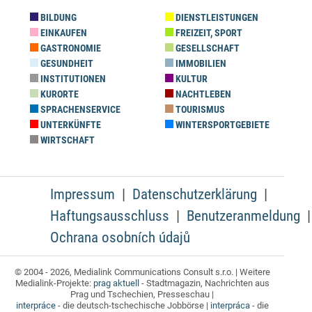
BILDUNG
DIENSTLEISTUNGEN
EINKAUFEN
FREIZEIT, SPORT
GASTRONOMIE
GESELLSCHAFT
GESUNDHEIT
IMMOBILIEN
INSTITUTIONEN
KULTUR
KURORTE
NACHTLEBEN
SPRACHENSERVICE
TOURISMUS
UNTERKÜNFTE
WINTERSPORTGEBIETE
WIRTSCHAFT
Impressum
Datenschutzerklärung
Haftungsausschluss
Benutzeranmeldung
Ochrana osobních údajů
© 2004 - 2026, Medialink Communications Consult s.r.o. | Weitere
Medialink-Projekte:
prag aktuell
- Stadtmagazin, Nachrichten aus
Prag und Tschechien, Presseschau |
interpráce
- die deutsch-tschechische Jobbörse |
interpráca
- die