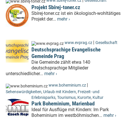
|
www.sbirej-toner.cz
Gesellschaft
Projekt Sbírej-toner.cz
Sbírej-toner.cz ist ein ökologisch-wohltätiges
Projekt der...
mehr ›
|
www.evprag.cz
Gesellschaft
Deutschsprachige Evangelische
Gemeinde Prag
Die Gemeinde zählt etwa 140
deutschsprachige Mitglieder
unterschiedlicher...
mehr ›
|
www.boheminium.cz
Sehenswürdigkeiten
,
Urlaub mit Kindern
,
Freizeit- und
Erlebnisparks
,
Tourismus
,
Kurorte
,
Kultur
Park Boheminium, Marienbad
Ideal für Ausflüge mit Kindern: Im Park
Boheminium im westböhmischen...
mehr ›