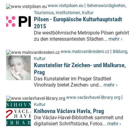
|
www.visitpilsen.eu
Sehenswürdigkeiten
,
Tourismus
,
Institutionen
,
Kultur
Pilsen - Europäische Kulturhauptstadt
2015
Die westböhmische Metropole Pilsen gehört
zu den interessantesten Städten...
mehr ›
|
www.malovanikresleni.cz
Bildung
,
Kultur
Kunstatelier für Zeichen- und Malkurse,
Prag
Das Kunstatelier im Prager Stadtteil
Vinohrady bietet Zeichen- und...
mehr ›
|
www.vaclavhavel-library.org
Kultur
Knihovna Václava Havla, Prag
Die Václav-Havel-Bibliothek sammelt und
digitalisiert Schriftstücke, Fotos...
mehr ›