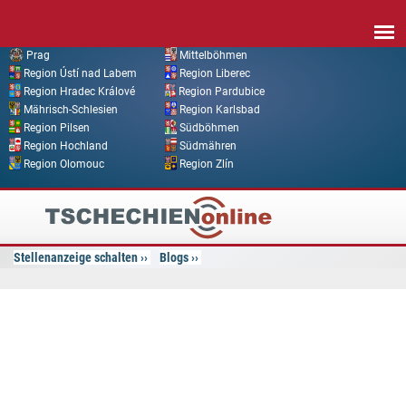
Direkt zum Inhalt
Prag
Mittelböhmen
Region Ústí nad Labem
Region Liberec
Region Hradec Králové
Region Pardubice
Mährisch-Schlesien
Region Karlsbad
Region Pilsen
Südböhmen
Region Hochland
Südmähren
Region Olomouc
Region Zlín
Tschechien
Online
Stellenanzeige schalten
Blogs