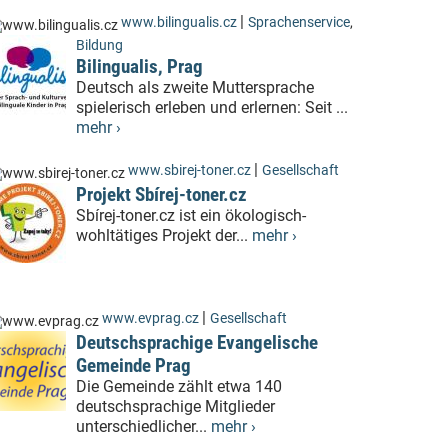
|
www.bilingualis.cz
Sprachenservice
,
Bildung
Bilingualis, Prag
Deutsch als zweite Muttersprache
spielerisch erleben und erlernen: Seit ...
mehr ›
|
www.sbirej-toner.cz
Gesellschaft
Projekt Sbírej-toner.cz
Sbírej-toner.cz ist ein ökologisch-
wohltätiges Projekt der...
mehr ›
|
www.evprag.cz
Gesellschaft
Deutschsprachige Evangelische
Gemeinde Prag
Die Gemeinde zählt etwa 140
deutschsprachige Mitglieder
unterschiedlicher...
mehr ›