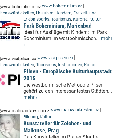
|
www.boheminium.cz
henswürdigkeiten
,
Urlaub mit Kindern
,
Freizeit- und
Erlebnisparks
,
Tourismus
,
Kurorte
,
Kultur
Park Boheminium, Marienbad
Ideal für Ausflüge mit Kindern: Im Park
Boheminium im westböhmischen...
mehr
›
|
www.visitpilsen.eu
henswürdigkeiten
,
Tourismus
,
Institutionen
,
Kultur
Pilsen - Europäische Kulturhauptstadt
2015
Die westböhmische Metropole Pilsen
gehört zu den interessantesten Städten...
mehr ›
|
www.malovanikresleni.cz
Bildung
,
Kultur
Kunstatelier für Zeichen- und
Malkurse, Prag
Das Kunstatelier im Prager Stadtteil