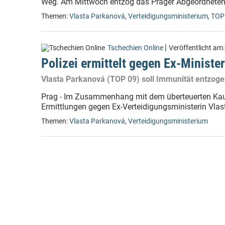
Weg. Am Mittwoch entzog das Prager Abgeordnetenh
Themen:
Vlasta Parkanová
,
Verteidigungsministerium
,
TOP
|
Tschechien Online
Veröffentlicht am
Polizei ermittelt gegen Ex-Minister
Vlasta Parkanová (TOP 09) soll Immunität entzog
Prag - Im Zusammenhang mit dem überteuerten Kauf
Ermittlungen gegen Ex-Verteidigungsministerin Vl
Themen:
Vlasta Parkanová
,
Verteidigungsministerium