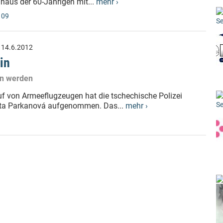
aus der 60-Jährigen mit...
mehr ›
 09
Se
:
14.6.2012
in
en werden
 von Armeeflugzeugen hat die tschechische Polizei
Se
asta Parkanová aufgenommen. Das...
mehr ›