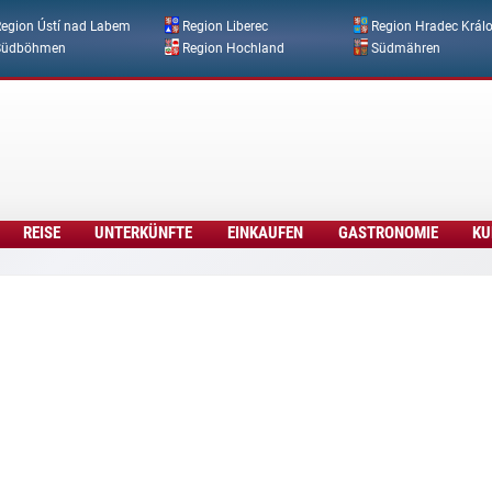
Direkt zum Inhalt
egion Ústí nad Labem
Region Liberec
Region Hradec Král
Südböhmen
Region Hochland
Südmähren
REISE
UNTERKÜNFTE
EINKAUFEN
GASTRONOMIE
KU