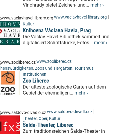
Vinohrady bietet Zeichen- und...
mehr ›
|
www.vaclavhavel-library.org
Kultur
Knihovna Václava Havla, Prag
Die Václav-Havel-Bibliothek sammelt und
digitalisiert Schriftstücke, Fotos...
mehr ›
|
www.zooliberec.cz
henswürdigkeiten
,
Zoos und Tiergärten
,
Tourismus
,
Institutionen
Zoo Liberec
Der älteste zoologische Garten auf dem
Gebiet der ehemaligen...
mehr ›
|
www.saldovo-divadlo.cz
Theater, Oper
,
Kultur
Šalda-Theater, Liberec
Zum traditionsreichen Šalda-Theater in