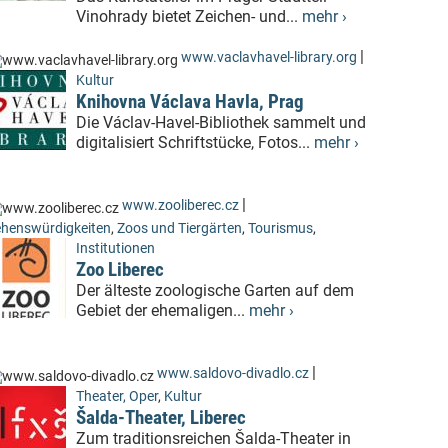
Vinohrady bietet Zeichen- und...
mehr ›
|
www.vaclavhavel-library.org
Kultur
Knihovna Václava Havla, Prag
Die Václav-Havel-Bibliothek sammelt und
digitalisiert Schriftstücke, Fotos...
mehr ›
|
www.zooliberec.cz
henswürdigkeiten
,
Zoos und Tiergärten
,
Tourismus
,
Institutionen
Zoo Liberec
Der älteste zoologische Garten auf dem
Gebiet der ehemaligen...
mehr ›
|
www.saldovo-divadlo.cz
Theater, Oper
,
Kultur
Šalda-Theater, Liberec
Zum traditionsreichen Šalda-Theater in