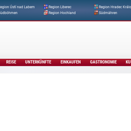
Direkt zum Inhalt
egion Ústí nad Labem
Region Liberec
Region Hradec Král
Südböhmen
Region Hochland
Südmähren
REISE
UNTERKÜNFTE
EINKAUFEN
GASTRONOMIE
KU