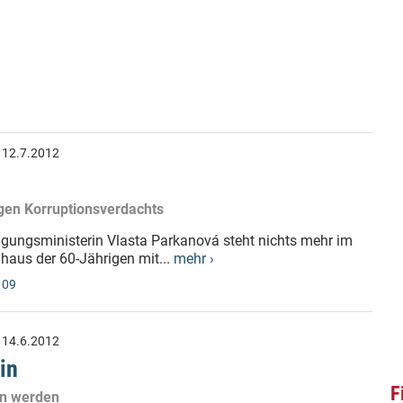
:
12.7.2012
gen Korruptionsverdachts
digungsministerin Vlasta Parkanová steht nichts mehr im
aus der 60-Jährigen mit...
mehr ›
 09
:
14.6.2012
in
F
en werden