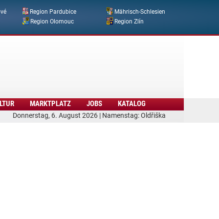
ové
Region Pardubice
Mährisch-Schlesien
Region Olomouc
Region Zlín
LTUR
MARKTPLATZ
JOBS
KATALOG
Donnerstag, 6. August 2026 | Namenstag: Oldřiška