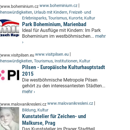
|
www.boheminium.cz
henswürdigkeiten
,
Urlaub mit Kindern
,
Freizeit- und
Erlebnisparks
,
Tourismus
,
Kurorte
,
Kultur
Park Boheminium, Marienbad
Ideal für Ausflüge mit Kindern: Im Park
Boheminium im westböhmischen...
mehr
›
|
www.visitpilsen.eu
henswürdigkeiten
,
Tourismus
,
Institutionen
,
Kultur
Pilsen - Europäische Kulturhauptstadt
2015
Die westböhmische Metropole Pilsen
gehört zu den interessantesten Städten...
mehr ›
|
www.malovanikresleni.cz
Bildung
,
Kultur
Kunstatelier für Zeichen- und
Malkurse, Prag
Das Kunstatelier im Prager Stadtteil