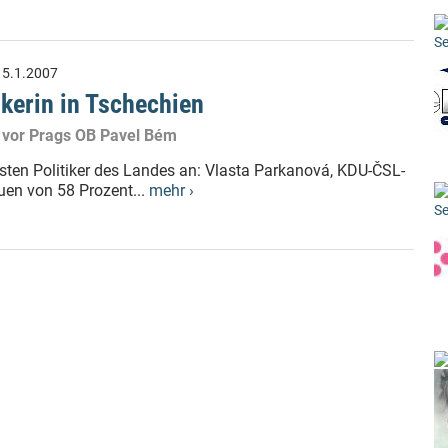
Se
:
5.1.2007
ikerin in Tschechien
la vor Prags OB Pavel Bém
btesten Politiker des Landes an: Vlasta Parkanová, KDU-ČSL-
uen von 58 Prozent...
mehr ›
Se