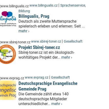
|
www.bilingualis.cz
Sprachenservice
,
Bildung
Bilingualis, Prag
Deutsch als zweite Muttersprache
spielerisch erleben und erlernen: Seit ...
mehr ›
|
www.sbirej-toner.cz
Gesellschaft
Projekt Sbírej-toner.cz
Sbírej-toner.cz ist ein ökologisch-
wohltätiges Projekt der...
mehr ›
|
www.evprag.cz
Gesellschaft
Deutschsprachige Evangelische
Gemeinde Prag
Die Gemeinde zählt etwa 140
deutschsprachige Mitglieder
unterschiedlicher...
mehr ›