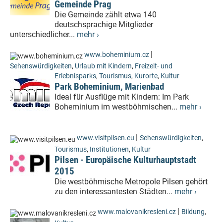
Gemeinde Prag
Die Gemeinde zählt etwa 140
deutschsprachige Mitglieder
unterschiedlicher...
mehr ›
|
www.boheminium.cz
Sehenswürdigkeiten
,
Urlaub mit Kindern
,
Freizeit- und
Erlebnisparks
,
Tourismus
,
Kurorte
,
Kultur
Park Boheminium, Marienbad
Ideal für Ausflüge mit Kindern: Im Park
Boheminium im westböhmischen...
mehr ›
|
www.visitpilsen.eu
Sehenswürdigkeiten
,
Tourismus
,
Institutionen
,
Kultur
Pilsen - Europäische Kulturhauptstadt
2015
Die westböhmische Metropole Pilsen gehört
zu den interessantesten Städten...
mehr ›
|
www.malovanikresleni.cz
Bildung
,