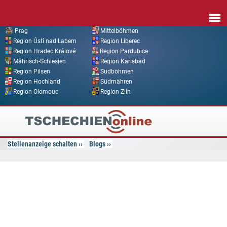
Direkt zum Inhalt
Prag
Mittelböhmen
Region Ústí nad Labem
Region Liberec
Region Hradec Králové
Region Pardubice
Mährisch-Schlesien
Region Karlsbad
Region Pilsen
Südböhmen
Region Hochland
Südmähren
Region Olomouc
Region Zlín
Tschechien
Online
Stellenanzeige schalten
Blogs