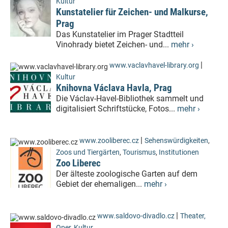
Kultur
Kunstatelier für Zeichen- und Malkurse,
Prag
Das Kunstatelier im Prager Stadtteil
Vinohrady bietet Zeichen- und...
mehr ›
|
www.vaclavhavel-library.org
Kultur
Knihovna Václava Havla, Prag
Die Václav-Havel-Bibliothek sammelt und
digitalisiert Schriftstücke, Fotos...
mehr ›
|
www.zooliberec.cz
Sehenswürdigkeiten
,
Zoos und Tiergärten
,
Tourismus
,
Institutionen
Zoo Liberec
Der älteste zoologische Garten auf dem
Gebiet der ehemaligen...
mehr ›
|
www.saldovo-divadlo.cz
Theater,
Oper
,
Kultur