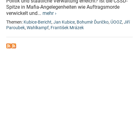
Politik und staatliche Verwaltung erreicht? Ist die ČSSD-
Spitze in Mafia-Angelegenheiten wie Auftragsmorde
verwickelt und...
mehr ›
Themen:
Kubice-Bericht
,
Jan Kubice
,
Bohumír Ďuričko
,
ÚOOZ
,
Jiří
Paroubek
,
Wahlkampf
,
František Mrázek