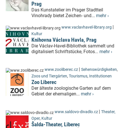
Prag
Das Kunstatelier im Prager Stadtteil
Vinohrady bietet Zeichen- und...
mehr ›
|
www.vaclavhavel-library.org
Kultur
Knihovna Václava Havla, Prag
Die Václav-Havel-Bibliothek sammelt und
digitalisiert Schriftstücke, Fotos...
mehr ›
|
www.zooliberec.cz
Sehenswürdigkeiten
,
Zoos und Tiergärten
,
Tourismus
,
Institutionen
Zoo Liberec
Der älteste zoologische Garten auf dem
Gebiet der ehemaligen...
mehr ›
|
www.saldovo-divadlo.cz
Theater,
Oper
,
Kultur
Šalda-Theater, Liberec