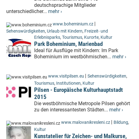
deutschsprachige Mitglieder
unterschiedlicher...
mehr ›
|
www.boheminium.cz
Sehenswürdigkeiten
,
Urlaub mit Kindern
,
Freizeit- und
Erlebnisparks
,
Tourismus
,
Kurorte
,
Kultur
Park Boheminium, Marienbad
Ideal für Ausflüge mit Kindern: Im Park
Boheminium im westböhmischen...
mehr ›
|
www.visitpilsen.eu
Sehenswürdigkeiten
,
Tourismus
,
Institutionen
,
Kultur
Pilsen - Europäische Kulturhauptstadt
2015
Die westböhmische Metropole Pilsen gehört
zu den interessantesten Städten...
mehr ›
|
www.malovanikresleni.cz
Bildung
,
Kultur
Kunstatelier für Zeichen- und Malkurse,