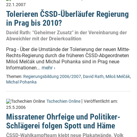
22.1.2007
Tolerieren ČSSD-Überläufer Regierung
in Prag bis 2010?
David Rath: "Geheimer Zusatz" in der Vereinbarung der
Abweichler mit der Dreierkoalition
Prag - Über die Umstände der Tolerierung der neuen Mitte-
Rechts-Regierung durch die früheren ČSSD-Abgeordneten
Miloš Melčák und Michal Pohanka sind in Prag neue
Informationen...
mehr ›
Themen:
Regierungsbildung 2006/2007
,
David Rath
,
Miloš Melčák
,
Michal Pohanka
|
Tschechien Online
Veröffentlicht am:
25.5.2006
Missratener Ohrfeige und Politiker-
Schlägerei folgen Spott und Häme
ČSSD-Wahlkampfteam klebt neue Plakatwände, Volk