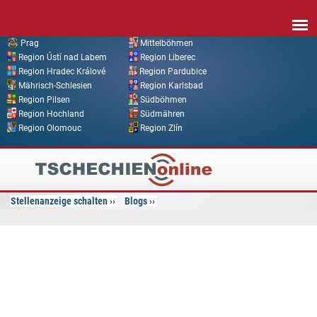
Direkt zum Inhalt
Prag
Mittelböhmen
Region Ústí nad Labem
Region Liberec
Region Hradec Králové
Region Pardubice
Mährisch-Schlesien
Region Karlsbad
Region Pilsen
Südböhmen
Region Hochland
Südmähren
Region Olomouc
Region Zlín
Tschechien
Online
Stellenanzeige schalten
Blogs