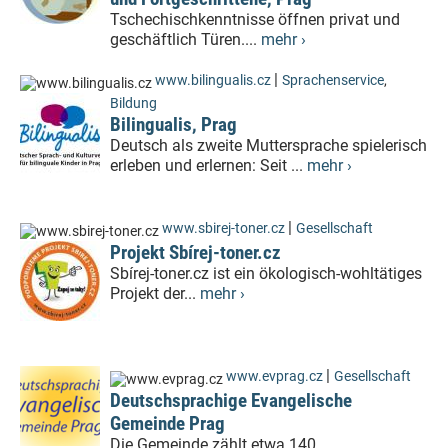
Tschechischkenntnisse öffnen privat und
geschäftlich Türen....
mehr ›
|
www.bilingualis.cz
Sprachenservice
,
Bildung
Bilingualis, Prag
Deutsch als zweite Muttersprache spielerisch
erleben und erlernen: Seit ...
mehr ›
|
www.sbirej-toner.cz
Gesellschaft
Projekt Sbírej-toner.cz
Sbírej-toner.cz ist ein ökologisch-wohltätiges
Projekt der...
mehr ›
|
www.evprag.cz
Gesellschaft
Deutschsprachige Evangelische
Gemeinde Prag
Die Gemeinde zählt etwa 140