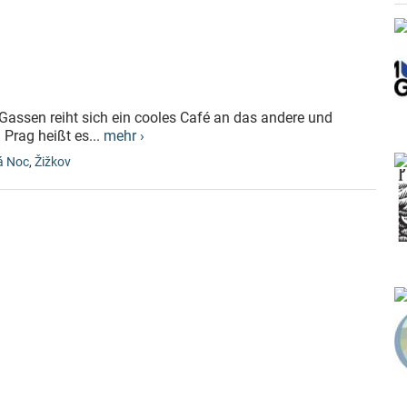
n Gassen reiht sich ein cooles Café an das andere und
 Prag heißt es...
mehr ›
á Noc
,
Žižkov