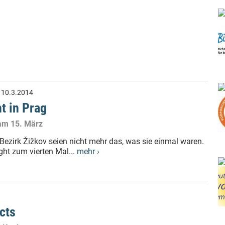
:
10.3.2014
t in Prag
 am 15. März
Bezirk Žižkov seien nicht mehr das, was sie einmal waren.
ht zum vierten Mal...
mehr ›
cts