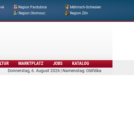
ové
Region Pardubice
Mährisch-Schlesien
Region Olomouc
Region Zlín
LTUR
MARKTPLATZ
JOBS
KATALOG
Donnerstag, 6. August 2026 | Namenstag: Oldřiška