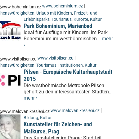
|
www.boheminium.cz
henswürdigkeiten
,
Urlaub mit Kindern
,
Freizeit- und
Erlebnisparks
,
Tourismus
,
Kurorte
,
Kultur
Park Boheminium, Marienbad
Ideal für Ausflüge mit Kindern: Im Park
Boheminium im westböhmischen...
mehr
›
|
www.visitpilsen.eu
henswürdigkeiten
,
Tourismus
,
Institutionen
,
Kultur
Pilsen - Europäische Kulturhauptstadt
2015
Die westböhmische Metropole Pilsen
gehört zu den interessantesten Städten...
mehr ›
|
www.malovanikresleni.cz
Bildung
,
Kultur
Kunstatelier für Zeichen- und
Malkurse, Prag
Das Kunstatelier im Prager Stadtteil