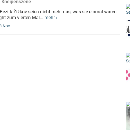
nd Kneipenszene
Bezirk Žižkov seien nicht mehr das, was sie einmal waren.
Se
ht zum vierten Mal...
mehr ›
á Noc
Se