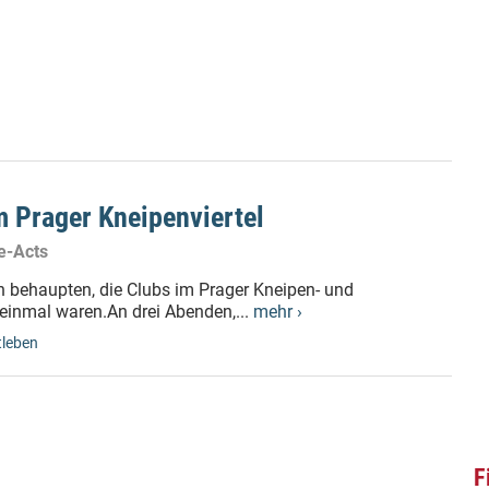
 Prager Kneipenviertel
e-Acts
n behaupten, die Clubs im Prager Kneipen- und
 einmal waren.An drei Abenden,...
mehr ›
leben
F