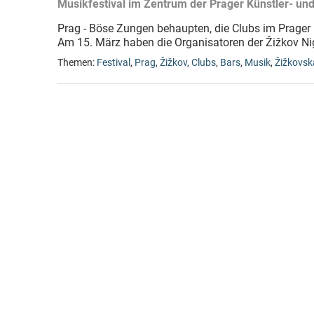
Musikfestival im Zentrum der Prager Künstler- u
Prag - Böse Zungen behaupten, die Clubs im Prager 
Am 15. März haben die Organisatoren der Žižkov Nig
Themen:
Festival
,
Prag
,
Žižkov
,
Clubs
,
Bars
,
Musik
,
Žižkovsk