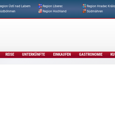
Direkt zum Inhalt
egion Ústí nad Labem
Region Liberec
Region Hradec Král
Südböhmen
Region Hochland
Südmähren
REISE
UNTERKÜNFTE
EINKAUFEN
GASTRONOMIE
KU