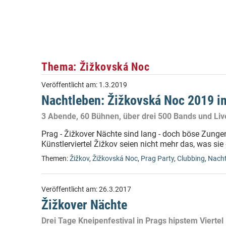
Thema: Žižkovská Noc
Veröffentlicht am:
1.3.2019
Nachtleben: Žižkovská Noc 2019 im
3 Abende, 60 Bühnen, über drei 500 Bands und Liv
Prag - Žižkover Nächte sind lang - doch böse Zunge
Künstlerviertel Žižkov seien nicht mehr das, was sie
Themen:
Žižkov
,
Žižkovská Noc
,
Prag Party
,
Clubbing
,
Nacht
Veröffentlicht am:
26.3.2017
Žižkover Nächte
Drei Tage Kneipenfestival in Prags hipstem Viertel