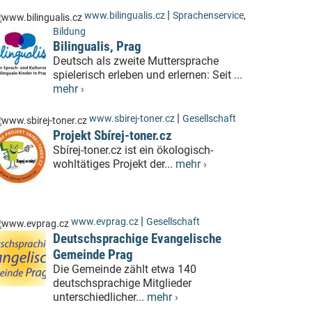
|
www.bilingualis.cz
Sprachenservice
,
Bildung
Bilingualis, Prag
Deutsch als zweite Muttersprache
spielerisch erleben und erlernen: Seit ...
mehr ›
|
www.sbirej-toner.cz
Gesellschaft
Projekt Sbírej-toner.cz
Sbírej-toner.cz ist ein ökologisch-
wohltätiges Projekt der...
mehr ›
|
www.evprag.cz
Gesellschaft
Deutschsprachige Evangelische
Gemeinde Prag
Die Gemeinde zählt etwa 140
deutschsprachige Mitglieder
unterschiedlicher...
mehr ›