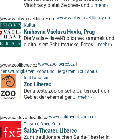
Vinohrady bietet Zeichen- und...
mehr ›
|
www.vaclavhavel-library.org
Kultur
Knihovna Václava Havla, Prag
Die Václav-Havel-Bibliothek sammelt und
digitalisiert Schriftstücke, Fotos...
mehr ›
|
www.zooliberec.cz
henswürdigkeiten
,
Zoos und Tiergärten
,
Tourismus
,
Institutionen
Zoo Liberec
Der älteste zoologische Garten auf dem
Gebiet der ehemaligen...
mehr ›
|
www.saldovo-divadlo.cz
Theater, Oper
,
Kultur
Šalda-Theater, Liberec
Zum traditionsreichen Šalda-Theater in