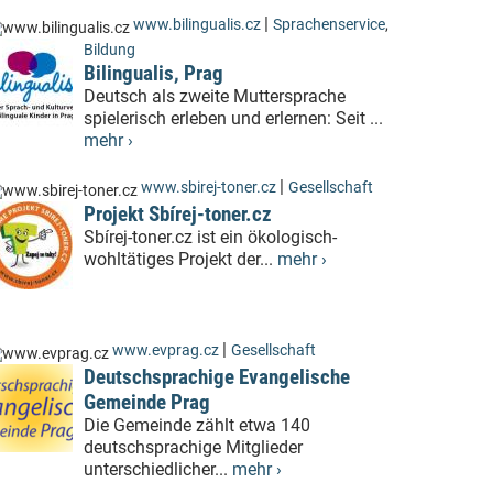
|
www.bilingualis.cz
Sprachenservice
,
Bildung
Bilingualis, Prag
Deutsch als zweite Muttersprache
spielerisch erleben und erlernen: Seit ...
mehr ›
|
www.sbirej-toner.cz
Gesellschaft
Projekt Sbírej-toner.cz
Sbírej-toner.cz ist ein ökologisch-
wohltätiges Projekt der...
mehr ›
|
www.evprag.cz
Gesellschaft
Deutschsprachige Evangelische
Gemeinde Prag
Die Gemeinde zählt etwa 140
deutschsprachige Mitglieder
unterschiedlicher...
mehr ›