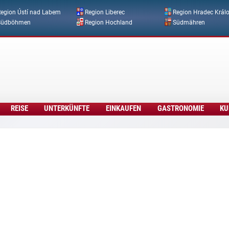
Direkt zum Inhalt
egion Ústí nad Labem
Region Liberec
Region Hradec Král
Südböhmen
Region Hochland
Südmähren
REISE
UNTERKÜNFTE
EINKAUFEN
GASTRONOMIE
KU