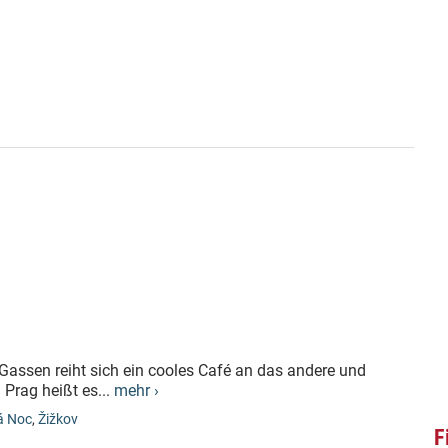
n Gassen reiht sich ein cooles Café an das andere und
 Prag heißt es...
mehr ›
á Noc
,
Žižkov
F