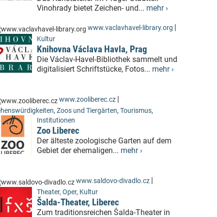
Vinohrady bietet Zeichen- und...
mehr ›
|
www.vaclavhavel-library.org
Kultur
Knihovna Václava Havla, Prag
Die Václav-Havel-Bibliothek sammelt und
digitalisiert Schriftstücke, Fotos...
mehr ›
|
www.zooliberec.cz
henswürdigkeiten
,
Zoos und Tiergärten
,
Tourismus
,
Institutionen
Zoo Liberec
Der älteste zoologische Garten auf dem
Gebiet der ehemaligen...
mehr ›
|
www.saldovo-divadlo.cz
Theater, Oper
,
Kultur
Šalda-Theater, Liberec
Zum traditionsreichen Šalda-Theater in