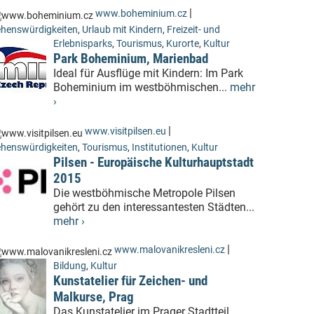
|
www.boheminium.cz
henswürdigkeiten
,
Urlaub mit Kindern
,
Freizeit- und
Erlebnisparks
,
Tourismus
,
Kurorte
,
Kultur
Park Boheminium, Marienbad
Ideal für Ausflüge mit Kindern: Im Park
Boheminium im westböhmischen...
mehr
›
|
www.visitpilsen.eu
henswürdigkeiten
,
Tourismus
,
Institutionen
,
Kultur
Pilsen - Europäische Kulturhauptstadt
2015
Die westböhmische Metropole Pilsen
gehört zu den interessantesten Städten...
mehr ›
|
www.malovanikresleni.cz
Bildung
,
Kultur
Kunstatelier für Zeichen- und
Malkurse, Prag
Das Kunstatelier im Prager Stadtteil