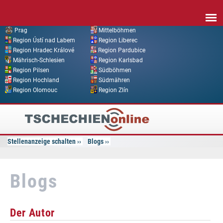
Direkt zum Inhalt
Prag
Mittelböhmen
Region Ústí nad Labem
Region Liberec
Region Hradec Králové
Region Pardubice
Mährisch-Schlesien
Region Karlsbad
Region Pilsen
Südböhmen
Region Hochland
Südmähren
Region Olomouc
Region Zlín
Tschechien
Online
Stellenanzeige schalten
Blogs
Blogs
Der Autor