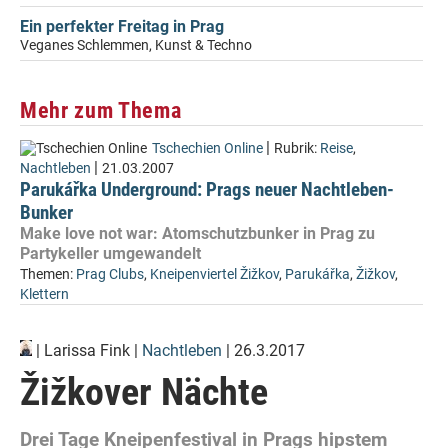
Ein perfekter Freitag in Prag
Veganes Schlemmen, Kunst & Techno
Mehr zum Thema
|
Tschechien Online
Rubrik:
Reise
,
|
Nachtleben
21.03.2007
Parukářka Underground: Prags neuer Nachtleben-
Bunker
Make love not war: Atomschutzbunker in Prag zu
Partykeller umgewandelt
Themen:
Prag Clubs
,
Kneipenviertel Žižkov
,
Parukářka
,
Žižkov
,
Klettern
|
Larissa Fink
|
Nachtleben
| 26.3.2017
Žižkover Nächte
Drei Tage Kneipenfestival in Prags hipstem