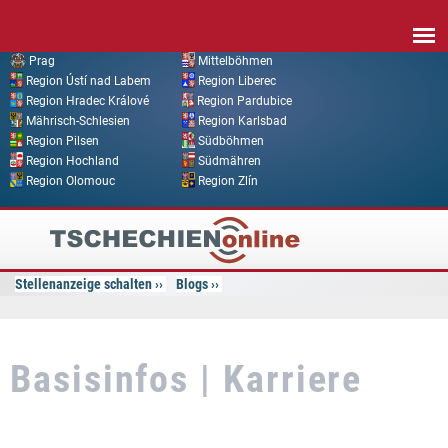
Direkt zum Inhalt
Prag
Mittelböhmen
Region Ústí nad Labem
Region Liberec
Region Hradec Králové
Region Pardubice
Mährisch-Schlesien
Region Karlsbad
Region Pilsen
Südböhmen
Region Hochland
Südmähren
Region Olomouc
Region Zlín
Tschechien
Online
Stellenanzeige schalten
Blogs
Basisinfos | Karriere