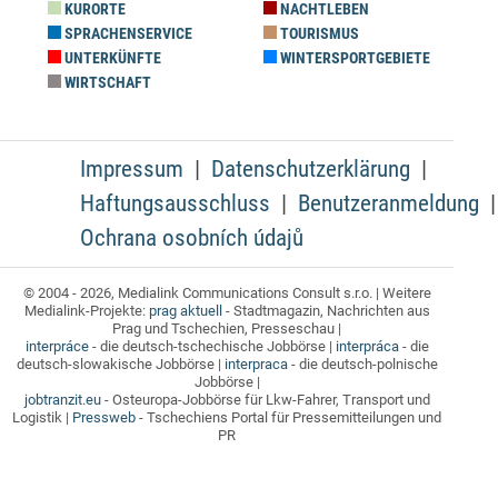
KURORTE
NACHTLEBEN
SPRACHENSERVICE
TOURISMUS
UNTERKÜNFTE
WINTERSPORTGEBIETE
WIRTSCHAFT
Impressum
Datenschutzerklärung
Haftungsausschluss
Benutzeranmeldung
Ochrana osobních údajů
© 2004 - 2026, Medialink Communications Consult s.r.o. | Weitere
Medialink-Projekte:
prag aktuell
- Stadtmagazin, Nachrichten aus
Prag und Tschechien, Presseschau |
interpráce
- die deutsch-tschechische Jobbörse |
interpráca
- die
deutsch-slowakische Jobbörse |
interpraca
- die deutsch-polnische
Jobbörse |
jobtranzit.eu
- Osteuropa-Jobbörse für Lkw-Fahrer, Transport und
Logistik |
Pressweb
- Tschechiens Portal für Pressemitteilungen und
PR