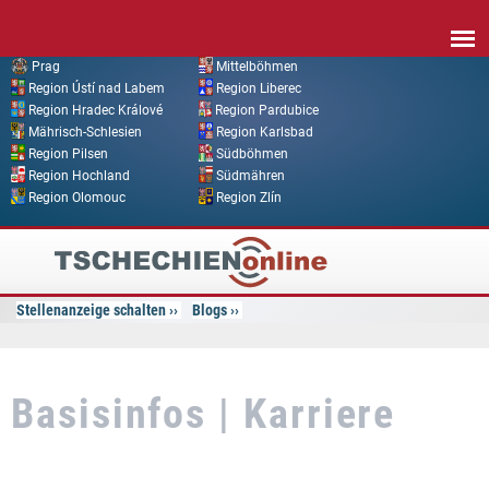
Direkt zum Inhalt
Prag
Mittelböhmen
Region Ústí nad Labem
Region Liberec
Region Hradec Králové
Region Pardubice
Mährisch-Schlesien
Region Karlsbad
Region Pilsen
Südböhmen
Region Hochland
Südmähren
Region Olomouc
Region Zlín
Tschechien
Online
Stellenanzeige schalten
Blogs
Basisinfos | Karriere