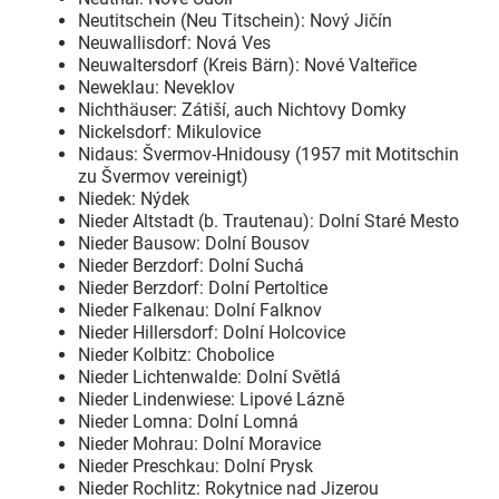
Neutitschein (Neu Titschein): Nový Jičín
Neuwallisdorf: Nová Ves
Neuwaltersdorf (Kreis Bärn): Nové Valteřice
Neweklau: Neveklov
Nichthäuser: Zátiší, auch Nichtovy Domky
Nickelsdorf: Mikulovice
Nidaus: Švermov-Hnidousy (1957 mit Motitschin
zu Švermov vereinigt)
Niedek: Nýdek
Nieder Altstadt (b. Trautenau): Dolní Staré Mesto
Nieder Bausow: Dolní Bousov
Nieder Berzdorf: Dolní Suchá
Nieder Berzdorf: Dolní Pertoltice
Nieder Falkenau: Dolní Falknov
Nieder Hillersdorf: Dolní Holcovice
Nieder Kolbitz: Chobolice
Nieder Lichtenwalde: Dolní Světlá
Nieder Lindenwiese: Lipové Lázně
Nieder Lomna: Dolní Lomná
Nieder Mohrau: Dolní Moravice
Nieder Preschkau: Dolní Prysk
Nieder Rochlitz: Rokytnice nad Jizerou