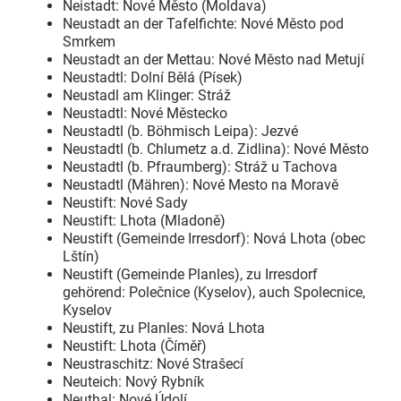
Neistadt: Nové Město (Moldava)
Neustadt an der Tafelfichte: Nové Město pod
Smrkem
Neustadt an der Mettau: Nové Město nad Metují
Neustadtl: Dolní Bělá (Písek)
Neustadl am Klinger: Stráž
Neustadtl: Nové Městecko
Neustadtl (b. Böhmisch Leipa): Jezvé
Neustadtl (b. Chlumetz a.d. Zidlina): Nové Město
Neustadtl (b. Pfraumberg): Stráž u Tachova
Neustadtl (Mähren): Nové Mesto na Moravě
Neustift: Nové Sady
Neustift: Lhota (Mladoně)
Neustift (Gemeinde Irresdorf): Nová Lhota (obec
Lštín)
Neustift (Gemeinde Planles), zu Irresdorf
gehörend: Polečnice (Kyselov), auch Spolecnice,
Kyselov
Neustift, zu Planles: Nová Lhota
Neustift: Lhota (Číměř)
Neustraschitz: Nové Strašecí
Neuteich: Nový Rybník
Neuthal: Nové Údolí