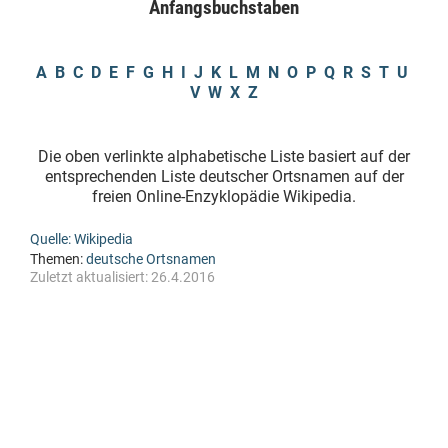
Anfangsbuchstaben
A
B
C
D
E
F
G
H
I
J
K
L
M
N
O
P
Q
R
S
T
U
V
W
X Z
Die oben verlinkte alphabetische Liste basiert auf der
entsprechenden Liste deutscher Ortsnamen auf der
freien Online-Enzyklopädie Wikipedia.
Quelle: Wikipedia
Themen:
deutsche Ortsnamen
Zuletzt aktualisiert:
26.4.2016