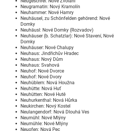
Neugeschrei: Nové Zvolání
Neugramatin: Nový Kramolín
Neuhammer: Nové Hamry
Neuhäusel, zu Schönfelden gehörend: Nové
Domky
Neuhäusl: Nové Domky (Rozvadov)
Neuhäuser (b. Schatzlar): Nové Stavení, Nové
Domky
Neuhäuser: Nové Chalupy
Neuhaus: Jindřichův Hradec
Neuhaus: Nový Dům
Neuhaus: Svahová
Neuhof: Nové Dvorce
Neuhof: Nové Dvory
Neuhüblern: Nová Houžna
Neuhütte: Nová Huť
Neuhütten: Nové Hutě
Neuhurkenthal: Nová Hůrka
Neukirchen: Nový Kostel
Neulangendorf: Nová Dlouhá Ves
Neumühl: Nové Mlýny
Neumühle: Nové Mlýny
Neuofen: Nová Pec