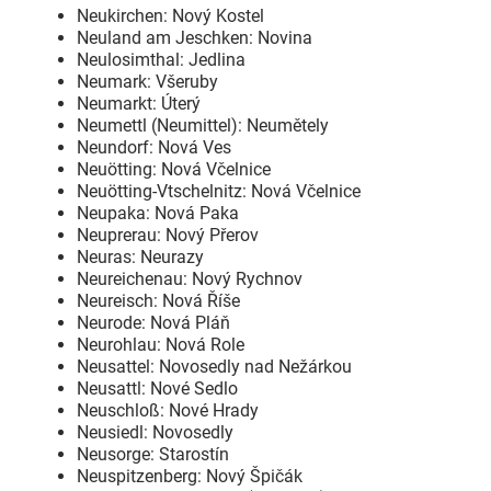
Neukirchen: Nový Kostel
Neuland am Jeschken: Novina
Neulosimthal: Jedlina
Neumark: Všeruby
Neumarkt: Úterý
Neumettl (Neumittel): Neumětely
Neundorf: Nová Ves
Neuötting: Nová Včelnice
Neuötting-Vtschelnitz: Nová Včelnice
Neupaka: Nová Paka
Neuprerau: Nový Přerov
Neuras: Neurazy
Neureichenau: Nový Rychnov
Neureisch: Nová Říše
Neurode: Nová Pláň
Neurohlau: Nová Role
Neusattel: Novosedly nad Nežárkou
Neusattl: Nové Sedlo
Neuschloß: Nové Hrady
Neusiedl: Novosedly
Neusorge: Starostín
Neuspitzenberg: Nový Špičák