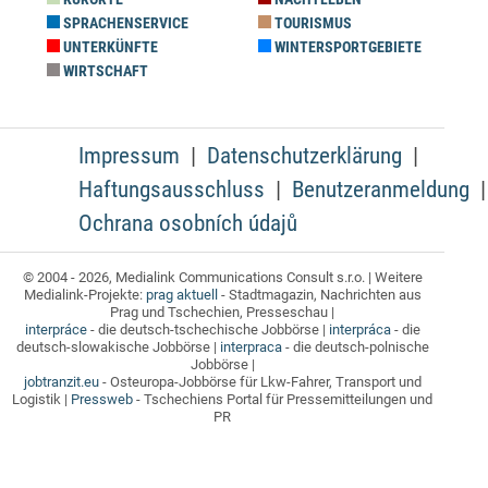
SPRACHENSERVICE
TOURISMUS
UNTERKÜNFTE
WINTERSPORTGEBIETE
WIRTSCHAFT
Impressum
Datenschutzerklärung
Haftungsausschluss
Benutzeranmeldung
Ochrana osobních údajů
© 2004 - 2026, Medialink Communications Consult s.r.o. | Weitere
Medialink-Projekte:
prag aktuell
- Stadtmagazin, Nachrichten aus
Prag und Tschechien, Presseschau |
interpráce
- die deutsch-tschechische Jobbörse |
interpráca
- die
deutsch-slowakische Jobbörse |
interpraca
- die deutsch-polnische
Jobbörse |
jobtranzit.eu
- Osteuropa-Jobbörse für Lkw-Fahrer, Transport und
Logistik |
Pressweb
- Tschechiens Portal für Pressemitteilungen und
PR