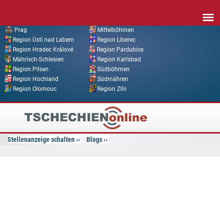
Direkt zum Inhalt
Prag
Mittelböhmen
Region Ústí nad Labem
Region Liberec
Region Hradec Králové
Region Pardubice
Mährisch-Schlesien
Region Karlsbad
Region Pilsen
Südböhmen
Region Hochland
Südmähren
Region Olomouc
Region Zlín
Tschechien
Online
Stellenanzeige schalten
Blogs