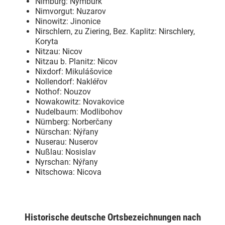
Nimburg: Nymburk
Nimvorgut: Nuzarov
Ninowitz: Jinonice
Nirschlern, zu Ziering, Bez. Kaplitz: Nirschlery,
Koryta
Nitzau: Nicov
Nitzau b. Planitz: Nicov
Nixdorf: Mikulášovice
Nollendorf: Nakléřov
Nothof: Nouzov
Nowakowitz: Novakovice
Nudelbaum: Modlibohov
Nürnberg: Norberčany
Nürschan: Nýřany
Nuserau: Nuserov
Nußlau: Nosislav
Nyrschan: Nýřany
Nitschowa: Nicova
Historische deutsche Ortsbezeichnungen nach