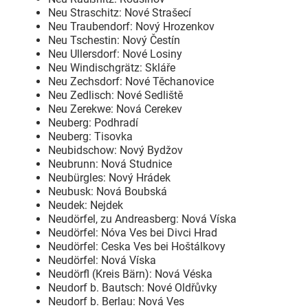
Neu Straschitz: Nové Strašecí
Neu Traubendorf: Nový Hrozenkov
Neu Tschestin: Nový Čestín
Neu Ullersdorf: Nové Losiny
Neu Windischgrätz: Skláře
Neu Zechsdorf: Nové Těchanovice
Neu Zedlisch: Nové Sedliště
Neu Zerekwe: Nová Cerekev
Neuberg: Podhradí
Neuberg: Tisovka
Neubidschow: Nový Bydžov
Neubrunn: Nová Studnice
Neubürgles: Nový Hrádek
Neubusk: Nová Boubská
Neudek: Nejdek
Neudörfel, zu Andreasberg: Nová Víska
Neudörfel: Nóva Ves bei Divci Hrad
Neudörfel: Ceska Ves bei Hoštálkovy
Neudörfel: Nová Víska
Neudörfl (Kreis Bärn): Nová Véska
Neudorf b. Bautsch: Nové Oldřůvky
Neudorf b. Berlau: Nová Ves