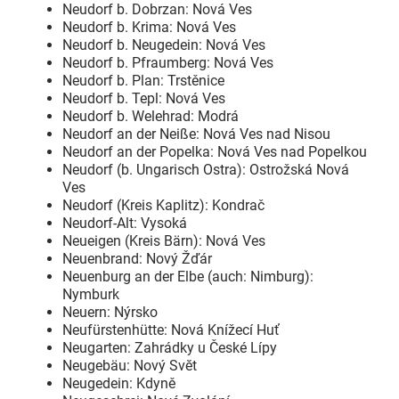
Neudorf b. Dobrzan: Nová Ves
Neudorf b. Krima: Nová Ves
Neudorf b. Neugedein: Nová Ves
Neudorf b. Pfraumberg: Nová Ves
Neudorf b. Plan: Trstěnice
Neudorf b. Tepl: Nová Ves
Neudorf b. Welehrad: Modrá
Neudorf an der Neiße: Nová Ves nad Nisou
Neudorf an der Popelka: Nová Ves nad Popelkou
Neudorf (b. Ungarisch Ostra): Ostrožská Nová
Ves
Neudorf (Kreis Kaplitz): Kondrač
Neudorf-Alt: Vysoká
Neueigen (Kreis Bärn): Nová Ves
Neuenbrand: Nový Žďár
Neuenburg an der Elbe (auch: Nimburg):
Nymburk
Neuern: Nýrsko
Neufürstenhütte: Nová Knížecí Huť
Neugarten: Zahrádky u České Lípy
Neugebäu: Nový Svĕt
Neugedein: Kdyně