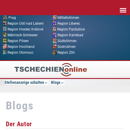
Direkt zum Inhalt
Prag
Mittelböhmen
Region Ústí nad Labem
Region Liberec
Region Hradec Králové
Region Pardubice
Mährisch-Schlesien
Region Karlsbad
Region Pilsen
Südböhmen
Region Hochland
Südmähren
Region Olomouc
Region Zlín
Tschechien
Online
Stellenanzeige schalten
Blogs
Blogs
Der Autor