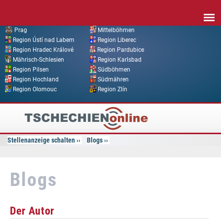
Direkt zum Inhalt
Prag
Mittelböhmen
Region Ústí nad Labem
Region Liberec
Region Hradec Králové
Region Pardubice
Mährisch-Schlesien
Region Karlsbad
Region Pilsen
Südböhmen
Region Hochland
Südmähren
Region Olomouc
Region Zlín
Tschechien
Online
Stellenanzeige schalten
Blogs
Blogs
Der Autor