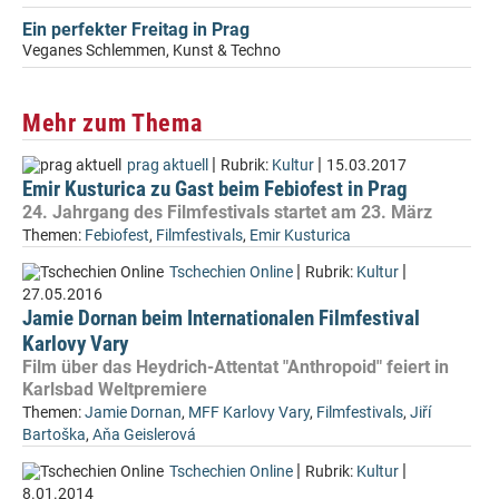
Ein perfekter Freitag in Prag
Veganes Schlemmen, Kunst & Techno
Mehr zum Thema
|
|
prag aktuell
Rubrik:
Kultur
15.03.2017
Emir Kusturica zu Gast beim Febiofest in Prag
24. Jahrgang des Filmfestivals startet am 23. März
Themen:
Febiofest
,
Filmfestivals
,
Emir Kusturica
|
|
Tschechien Online
Rubrik:
Kultur
27.05.2016
Jamie Dornan beim Internationalen Filmfestival
Karlovy Vary
Film über das Heydrich-Attentat "Anthropoid" feiert in
Karlsbad Weltpremiere
Themen:
Jamie Dornan
,
MFF Karlovy Vary
,
Filmfestivals
,
Jiří
Bartoška
,
Aňa Geislerová
|
|
Tschechien Online
Rubrik:
Kultur
8.01.2014