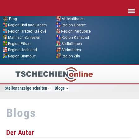
Direkt zum Inhalt
Prag
Mittelböhmen
Region Ústí nad Labem
Region Liberec
Region Hradec Králové
Region Pardubice
Mährisch-Schlesien
Region Karlsbad
Region Pilsen
Südböhmen
Region Hochland
Südmähren
Region Olomouc
Region Zlín
Tschechien
Online
Stellenanzeige schalten
Blogs
Blogs
Der Autor