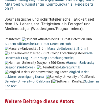
Mitarbeit v. Konstantin Kountouroyanis, Heidelberg
2017
Journalistische und s
chriftstellerische Tätigkeit seit
dem 16. Lebensjahr. Tätigkeiten als Fotograf und
Mediendesiger (Webdesigner/Programmierer).
Im Internet:
Student Affiliates bei SETI Post-Detection Hub
|
Masaryk-Universität Brünn
|
Karls-
Universität Prag - Kurt Krolop Forschungsstelle
|
Hannam University
Daejeon (Süd-Korea)
|
Literaturkritik
|
Mitglied in der
Lektorenvereinigung Korea
|
Berkeley University of California
|
Suttner im
KonText
Weitere Beiträge dieses Autors