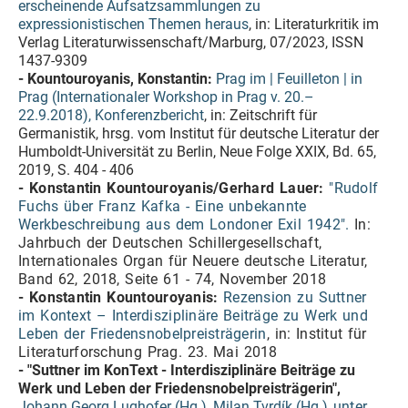
erscheinende Aufsatzsammlungen zu
expressionistischen Themen heraus
, in: Literaturkritik im
Verlag Literaturwissenschaft/Marburg, 07/2023, ISSN
1437-9309
- Kountouroyanis, Konstantin:
Prag im | Feuilleton | in
Prag (Internationaler Workshop in Prag v. 20.–
22.9.2018), Konferenzbericht
, in: Zeitschrift für
Germanistik, hrsg. vom Institut für deutsche Literatur der
Humboldt-Universität zu Berlin, Neue Folge XXIX, Bd. 65,
2019, S. 404 - 406
- Konstantin Kountouroyanis/Gerhard Lauer:
"Rudolf
Fuchs über Franz Kafka - Eine unbekannte
Werkbeschreibung aus dem Londoner Exil 1942".
In:
Jahrbuch der Deutschen Schillergesellschaft,
Internationales Organ für Neuere deutsche Literatur,
Band 62, 2018, Seite 61 - 74, November 2018
- Konstantin Kountouroyanis:
Rezension zu Suttner
im Kontext – Interdisziplinäre Beiträge zu Werk und
Leben der Friedensnobelpreisträgerin
, in: Institut für
Literaturforschung Prag. 23. Mai 2018
- "Suttner im KonText - Interdisziplinäre Beiträge zu
Werk und Leben der Friedensnobelpreisträgerin",
Johann Georg Lughofer (Hg.), Milan Tvrdík (Hg.)
unter