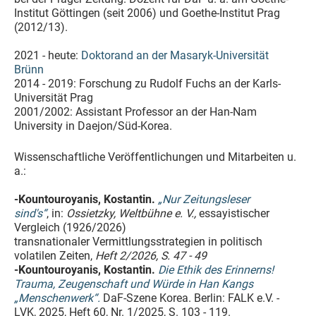
Institut Göttingen (seit 2006) und Goethe-Institut Prag
(2012/13).
2021 - heute:
Doktorand an der Masaryk-Universität
Brünn
2014 - 2019: Forschung zu Rudolf Fuchs an der Karls-
Universität Prag
2001/2002: Assistant Professor an der Han-Nam
University in Daejon/Süd-Korea.
Wissenschaftliche Veröffentlichungen und Mitarbeiten u.
a.:
-Kountouroyanis, Kostantin.
„Nur Zeitungsleser
sind's“
, in:
Ossietzky, Weltbühne e. V.,
essayistischer
Vergleich (1926/2026)
transnationaler Vermittlungsstrategien in politisch
volatilen Zeiten,
Heft 2/2026, S. 47 - 49
-Kountouroyanis, Kostantin.
Die Ethik des Erinnerns!
Trauma, Zeugenschaft und Würde in Han Kangs
„Menschenwerk“.
DaF-Szene Korea. Berlin: FALK e.V. -
LVK, 2025, Heft 60, Nr. 1/2025, S. 103 - 119.