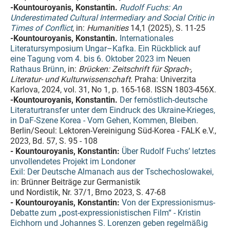
-Kountouroyanis, Konstantin.
Rudolf Fuchs: An
Underestimated Cultural Intermediary and Social Critic in
Times of Conflict
, in:
Humanities
14,1 (2025), S. 11-25
-Kountouroyanis, Konstantin.
Internationales
Literatursymposium Ungar–Kafka. Ein Rückblick auf
eine Tagung vom 4. bis 6. Oktober 2023 im Neuen
Rathaus Brünn
, in:
Brücken: Zeitschrift für Sprach-,
Literatur- und Kulturwissenschaft
. Praha: Univerzita
Karlova, 2024, vol. 31, No 1, p. 165-168. ISSN 1803-456X.
-Kountouroyanis, Konstantin.
Der fernöstlich-deutsche
Literaturtransfer unter dem Eindruck des Ukraine-Krieges,
in DaF-Szene Korea - Vom Gehen, Kommen, Bleiben
.
Berlin/Seoul: Lektoren-Vereinigung Süd-Korea - FALK e.V.,
2023, Bd. 57, S. 95 - 108
- Kountouroyanis, Konstantin:
Über Rudolf Fuchs’ letztes
unvollendetes Projekt im Londoner
Exil: Der Deutsche Almanach aus der Tschechoslowakei,
in: Brünner Beiträge zur Germanistik
und Nordistik, Nr. 37/1, Brno 2023, S. 47-68
- Kountouroyanis, Konstantin:
Von der Expressionismus-
Debatte zum „post-expressionistischen Film“ - Kristin
Eichhorn und Johannes S. Lorenzen geben regelmäßig