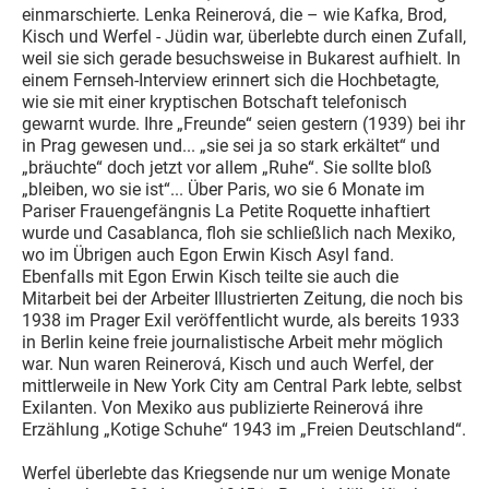
einmarschierte. Lenka Reinerová, die – wie Kafka, Brod,
Kisch und Werfel - Jüdin war, überlebte durch einen Zufall,
weil sie sich gerade besuchsweise in Bukarest aufhielt. In
einem Fernseh-Interview erinnert sich die Hochbetagte,
wie sie mit einer kryptischen Botschaft telefonisch
gewarnt wurde. Ihre „Freunde“ seien gestern (1939) bei ihr
in Prag gewesen und... „sie sei ja so stark erkältet“ und
„bräuchte“ doch jetzt vor allem „Ruhe“. Sie sollte bloß
„bleiben, wo sie ist“... Über Paris, wo sie 6 Monate im
Pariser Frauengefängnis La Petite Roquette inhaftiert
wurde und Casablanca, floh sie schließlich nach Mexiko,
wo im Übrigen auch Egon Erwin Kisch Asyl fand.
Ebenfalls mit Egon Erwin Kisch teilte sie auch die
Mitarbeit bei der Arbeiter Illustrierten Zeitung, die noch bis
1938 im Prager Exil veröffentlicht wurde, als bereits 1933
in Berlin keine freie journalistische Arbeit mehr möglich
war. Nun waren Reinerová, Kisch und auch Werfel, der
mittlerweile in New York City am Central Park lebte, selbst
Exilanten. Von Mexiko aus publizierte Reinerová ihre
Erzählung „Kotige Schuhe“ 1943 im „Freien Deutschland“.
Werfel überlebte das Kriegsende nur um wenige Monate