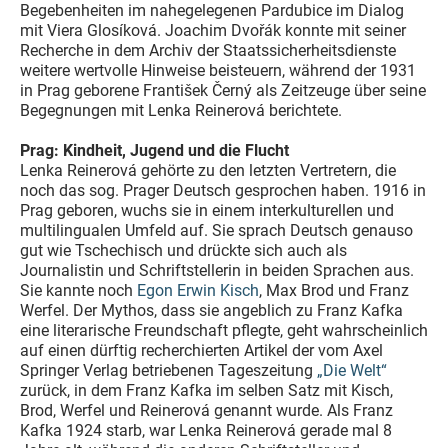
Begebenheiten im nahegelegenen Pardubice im Dialog
mit Viera Glosíková. Joachim Dvořák konnte mit seiner
Recherche in dem Archiv der Staatssicherheitsdienste
weitere wertvolle Hinweise beisteuern, während der 1931
in Prag geborene František Černý als Zeitzeuge über seine
Begegnungen mit Lenka Reinerová berichtete.
Prag: Kindheit, Jugend und die Flucht
Lenka Reinerová gehörte zu den letzten Vertretern, die
noch das sog. Prager Deutsch gesprochen haben. 1916 in
Prag geboren, wuchs sie in einem interkulturellen und
multilingualen Umfeld auf. Sie sprach Deutsch genauso
gut wie Tschechisch und drückte sich auch als
Journalistin und Schriftstellerin in beiden Sprachen aus.
Sie kannte noch
Egon Erwin Kisch
, Max Brod und Franz
Werfel. Der Mythos, dass sie angeblich zu Franz Kafka
eine literarische Freundschaft pflegte, geht wahrscheinlich
auf einen dürftig recherchierten Artikel der vom Axel
Springer Verlag betriebenen Tageszeitung
„Die Welt“
zurück, in dem Franz Kafka im selben Satz mit Kisch,
Brod, Werfel und Reinerová genannt wurde. Als Franz
Kafka 1924 starb, war Lenka Reinerová gerade mal 8