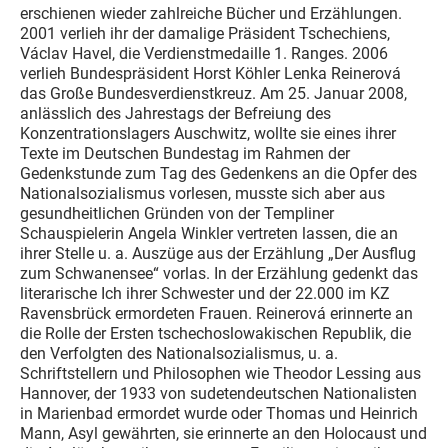
erschienen wieder zahlreiche Bücher und Erzählungen.
2001 verlieh ihr der damalige Präsident Tschechiens,
Václav Havel, die Verdienstmedaille 1. Ranges. 2006
verlieh Bundespräsident Horst Köhler Lenka Reinerová
das Große Bundesverdienstkreuz. Am 25. Januar 2008,
anlässlich des Jahrestags der Befreiung des
Konzentrationslagers Auschwitz, wollte sie eines ihrer
Texte im Deutschen Bundestag im Rahmen der
Gedenkstunde zum Tag des Gedenkens an die Opfer des
Nationalsozialismus vorlesen, musste sich aber aus
gesundheitlichen Gründen von der Templiner
Schauspielerin Angela Winkler vertreten lassen, die an
ihrer Stelle u. a. Auszüge aus der Erzählung „Der Ausflug
zum Schwanensee“ vorlas. In der Erzählung gedenkt das
literarische Ich ihrer Schwester und der 22.000 im KZ
Ravensbrück ermordeten Frauen. Reinerová erinnerte an
die Rolle der Ersten tschechoslowakischen Republik, die
den Verfolgten des Nationalsozialismus, u. a.
Schriftstellern und Philosophen wie Theodor Lessing aus
Hannover, der 1933 von sudetendeutschen Nationalisten
in Marienbad ermordet wurde oder Thomas und Heinrich
Mann, Asyl gewährten, sie erinnerte an den Holocaust und