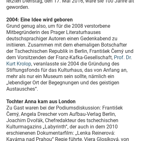
letzten Dienstag, den 17. Mai 2016, wäre sie 100 Jahre alt
geworden.
2004: Eine Idee wird geboren
Grund genug also, um für die 2008 verstorbene
Mitbegründerin des Prager Literaturhauses
deutschsprachiger Autoren einen Gedenkabend zu
initiieren. Zusammen mit dem ehemaligen Botschafter
der Tschechischen Republik in Berlin, František Černý und
dem Vorsitzenden der Franz-Kafka-Gesellschaft,
Prof. Dr.
Kurt Krolop
, veranlasste sie 2004 die Gründung des
Stiftungsfonds für das Kulturhaus, das von Anfang an,
mehr als nur ein Museum sein sollte, nämlich ein
„lebendiger Ort der Begegnungen und des geistigen
Austausches“.
Tochter Anna kam aus London
Zu Gast waren bei der Podiumsdiskussion: František
Černý, Angela Drescher vom Aufbau-Verlag Berlin,
Joachim Dvořák, Chefredakteur des tschechischen
Kulturmagazins „Labyrinth“, der auch in dem 2010
erschienenen Dokumentarfilm: „Lenka Reinerová:
Kavárna nad Prahou“ Regie führte, Viera Glosíková, von