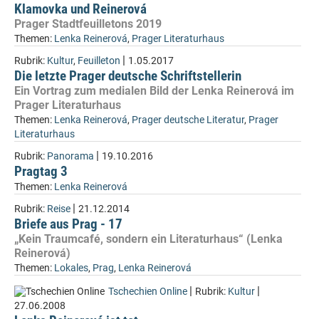
Klamovka und Reinerová
Prager Stadtfeuilletons 2019
Themen:
Lenka Reinerová
,
Prager Literaturhaus
|
Rubrik:
Kultur
,
Feuilleton
1.05.2017
Die letzte Prager deutsche Schriftstellerin
Ein Vortrag zum medialen Bild der Lenka Reinerová im
Prager Literaturhaus
Themen:
Lenka Reinerová
,
Prager deutsche Literatur
,
Prager
Literaturhaus
|
Rubrik:
Panorama
19.10.2016
Pragtag 3
Themen:
Lenka Reinerová
|
Rubrik:
Reise
21.12.2014
Briefe aus Prag - 17
„Kein Traumcafé, sondern ein Literaturhaus“ (Lenka
Reinerová)
Themen:
Lokales
,
Prag
,
Lenka Reinerová
|
|
Tschechien Online
Rubrik:
Kultur
27.06.2008