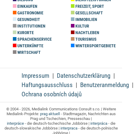
EINKAUFEN
FREIZEIT, SPORT
GASTRONOMIE
GESELLSCHAFT
GESUNDHEIT
IMMOBILIEN
INSTITUTIONEN
KULTUR
KURORTE
NACHTLEBEN
SPRACHENSERVICE
TOURISMUS
UNTERKÜNFTE
WINTERSPORTGEBIETE
WIRTSCHAFT
Impressum
Datenschutzerklärung
Haftungsausschluss
Benutzeranmeldung
Ochrana osobních údajů
© 2004 - 2026, Medialink Communications Consult s.r.o. | Weitere
Medialink-Projekte:
prag aktuell
- Stadtmagazin, Nachrichten aus
Prag und Tschechien, Presseschau |
interpráce
- die deutsch-tschechische Jobbörse |
interpráca
- die
deutsch-slowakische Jobbörse |
interpraca
- die deutsch-polnische
Jobbörse |