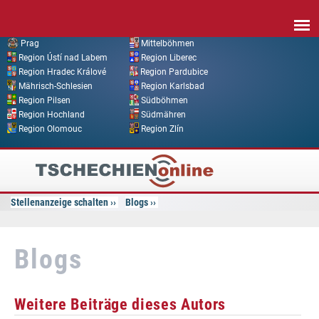
Direkt zum Inhalt
Prag
Mittelböhmen
Region Ústí nad Labem
Region Liberec
Region Hradec Králové
Region Pardubice
Mährisch-Schlesien
Region Karlsbad
Region Pilsen
Südböhmen
Region Hochland
Südmähren
Region Olomouc
Region Zlín
Tschechien
Online
Stellenanzeige schalten
Blogs
Blogs
Weitere Beiträge dieses Autors