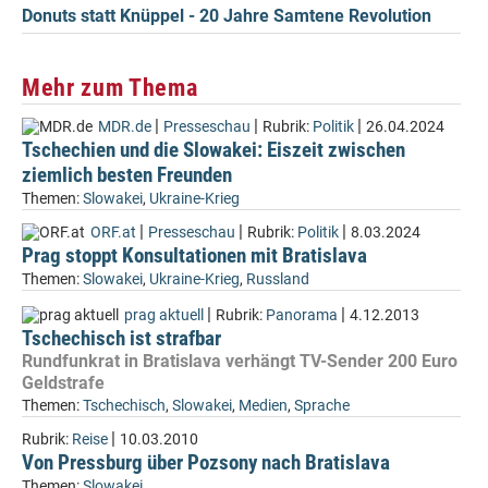
Donuts statt Knüppel - 20 Jahre Samtene Revolution
Mehr zum Thema
|
|
|
MDR.de
Presseschau
Rubrik:
Politik
26.04.2024
Tschechien und die Slowakei: Eiszeit zwischen
ziemlich besten Freunden
Themen:
Slowakei
,
Ukraine-Krieg
|
|
|
ORF.at
Presseschau
Rubrik:
Politik
8.03.2024
Prag stoppt Konsultationen mit Bratislava
Themen:
Slowakei
,
Ukraine-Krieg
,
Russland
|
|
prag aktuell
Rubrik:
Panorama
4.12.2013
Tschechisch ist strafbar
Rundfunkrat in Bratislava verhängt TV-Sender 200 Euro
Geldstrafe
Themen:
Tschechisch
,
Slowakei
,
Medien
,
Sprache
|
Rubrik:
Reise
10.03.2010
Von Pressburg über Pozsony nach Bratislava
Themen:
Slowakei