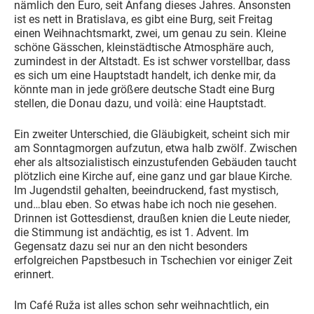
nämlich den Euro, seit Anfang dieses Jahres. Ansonsten
ist es nett in Bratislava, es gibt eine Burg, seit Freitag
einen Weihnachtsmarkt, zwei, um genau zu sein. Kleine
schöne Gässchen, kleinstädtische Atmosphäre auch,
zumindest in der Altstadt. Es ist schwer vorstellbar, dass
es sich um eine Hauptstadt handelt, ich denke mir, da
könnte man in jede größere deutsche Stadt eine Burg
stellen, die Donau dazu, und voilà: eine Hauptstadt.
Ein zweiter Unterschied, die Gläubigkeit, scheint sich mir
am Sonntagmorgen aufzutun, etwa halb zwölf. Zwischen
eher als altsozialistisch einzustufenden Gebäuden taucht
plötzlich eine Kirche auf, eine ganz und gar blaue Kirche.
Im Jugendstil gehalten, beeindruckend, fast mystisch,
und…blau eben. So etwas habe ich noch nie gesehen.
Drinnen ist Gottesdienst, draußen knien die Leute nieder,
die Stimmung ist andächtig, es ist 1. Advent. Im
Gegensatz dazu sei nur an den nicht besonders
erfolgreichen Papstbesuch in Tschechien vor einiger Zeit
erinnert.
Im Café Ruža ist alles schon sehr weihnachtlich, ein