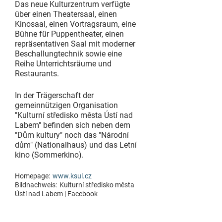
Das neue Kulturzentrum verfügte
über einen Theatersaal, einen
Kinosaal, einen Vortragsraum, eine
Bühne für Puppentheater, einen
repräsentativen Saal mit moderner
Beschallungtechnik sowie eine
Reihe Unterrichtsräume und
Restaurants.
In der Trägerschaft der
gemeinnützigen Organisation
"Kulturní středisko města Ústí nad
Labem" befinden sich neben dem
"Dům kultury" noch das "Národní
dům" (Nationalhaus) und das Letní
kino (Sommerkino).
Homepage:
www.ksul.cz
Bildnachweis:
Kulturní středisko města
Ústí nad Labem | Facebook