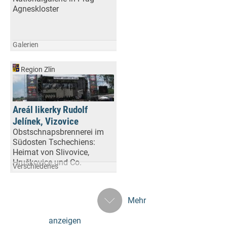
Agneskloster
Galerien
Region Zlín
Areál likerky Rudolf
Jelínek, Vizovice
Obstschnapsbrennerei im
Südosten Tschechiens:
Heimat von Slivovice,
Hruškovice und Co.
Verschiedenes
Mehr
anzeigen