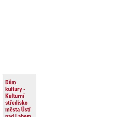
Dům
kultury -
Kulturní
středisko
města Ústí
nad Labem