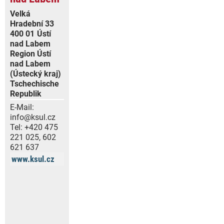
Velká
Hradební 33
400 01
Ústí
nad Labem
Region Ústí
nad Labem
(Ústecký kraj)
Tschechische
Republik
E-Mail:
info@ksul.cz
Tel:
+420 475
221 025, 602
621 637
www.ksul.cz