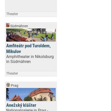
Theater
Südmähren
Amfiteátr pod Turoldem,
Mikulov
Amphitheater in Nikolsburg
in Südmähren
Theater
Prag
Anežský klášter
Nationalgalerie in Prag -