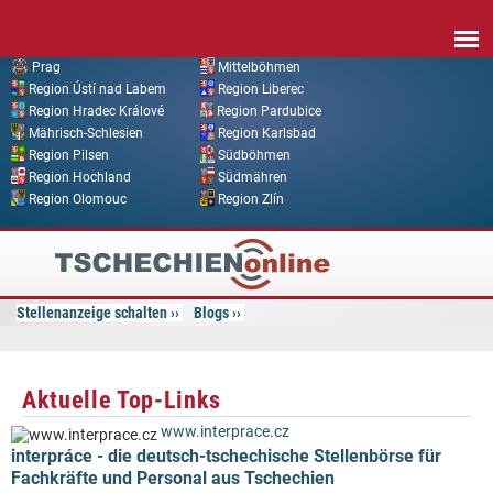
Direkt zum Inhalt
Prag
Mittelböhmen
Region Ústí nad Labem
Region Liberec
Region Hradec Králové
Region Pardubice
Mährisch-Schlesien
Region Karlsbad
Region Pilsen
Südböhmen
Region Hochland
Südmähren
Region Olomouc
Region Zlín
Tschechien
Online
Stellenanzeige schalten
Blogs
Aktuelle Top-Links
www.interprace.cz
interpráce - die deutsch-tschechische Stellenbörse für
Fachkräfte und Personal aus Tschechien