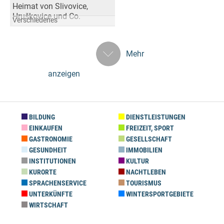
Heimat von Slivovice,
Hruškovice und Co.
Verschiedenes
Mehr
anzeigen
BILDUNG
DIENSTLEISTUNGEN
EINKAUFEN
FREIZEIT, SPORT
GASTRONOMIE
GESELLSCHAFT
GESUNDHEIT
IMMOBILIEN
INSTITUTIONEN
KULTUR
KURORTE
NACHTLEBEN
SPRACHENSERVICE
TOURISMUS
UNTERKÜNFTE
WINTERSPORTGEBIETE
WIRTSCHAFT