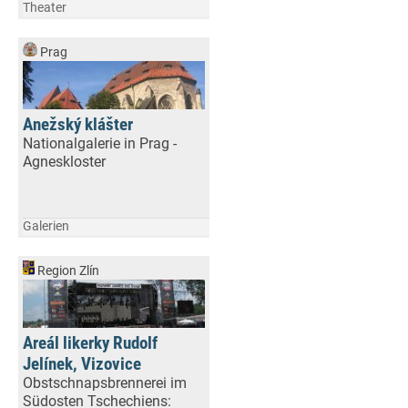
Theater
Prag
Anežský klášter
Nationalgalerie in Prag -
Agneskloster
Galerien
Region Zlín
Areál likerky Rudolf
Jelínek, Vizovice
Obstschnapsbrennerei im
Südosten Tschechiens: