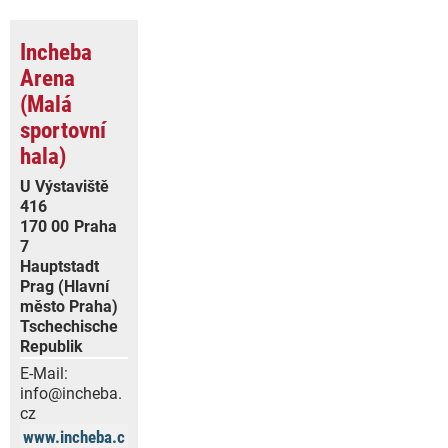
Incheba
Arena
(Malá
sportovní
hala)
U Výstaviště
416
170 00
Praha
7
Hauptstadt
Prag (Hlavní
město Praha)
Tschechische
Republik
E-Mail:
info@incheba.
cz
www.incheba.c