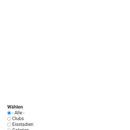
Wählen
- Alle -
Clubs
Eisstadien