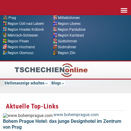
Direkt zum Inhalt
Prag
Mittelböhmen
Region Ústí nad Labem
Region Liberec
Region Hradec Králové
Region Pardubice
Mährisch-Schlesien
Region Karlsbad
Region Pilsen
Südböhmen
Region Hochland
Südmähren
Region Olomouc
Region Zlín
Tschechien
Online
Stellenanzeige schalten
Blogs
Aktuelle Top-Links
www.bohemprague.com
Bohem Prague Hotel: das junge Designhotel im Zentrum
von Prag