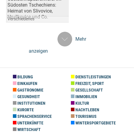
Südosten Tschechiens:
Heimat von Slivovice,
Hruškovice und Co.
Verschiedenes
Mehr
anzeigen
BILDUNG
DIENSTLEISTUNGEN
EINKAUFEN
FREIZEIT, SPORT
GASTRONOMIE
GESELLSCHAFT
GESUNDHEIT
IMMOBILIEN
INSTITUTIONEN
KULTUR
KURORTE
NACHTLEBEN
SPRACHENSERVICE
TOURISMUS
UNTERKÜNFTE
WINTERSPORTGEBIETE
WIRTSCHAFT