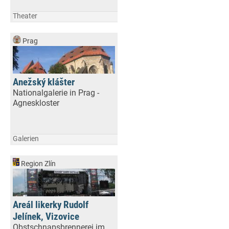
Theater
Prag
Anežský klášter
Nationalgalerie in Prag -
Agneskloster
Galerien
Region Zlín
Areál likerky Rudolf
Jelínek, Vizovice
Obstschnapsbrennerei im