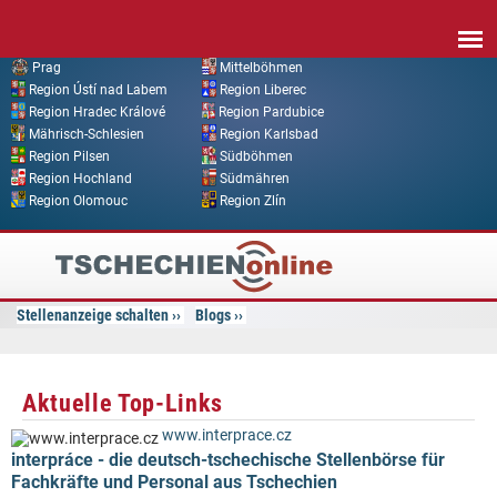
Direkt zum Inhalt
Prag
Mittelböhmen
Region Ústí nad Labem
Region Liberec
Region Hradec Králové
Region Pardubice
Mährisch-Schlesien
Region Karlsbad
Region Pilsen
Südböhmen
Region Hochland
Südmähren
Region Olomouc
Region Zlín
Tschechien
Online
Stellenanzeige schalten
Blogs
Aktuelle Top-Links
www.interprace.cz
interpráce - die deutsch-tschechische Stellenbörse für
Fachkräfte und Personal aus Tschechien