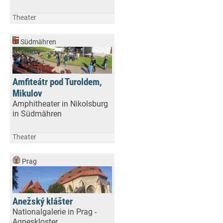
Theater
Südmähren
Amfiteátr pod Turoldem,
Mikulov
Amphitheater in Nikolsburg
in Südmähren
Theater
Prag
Anežský klášter
Nationalgalerie in Prag -
Agneskloster