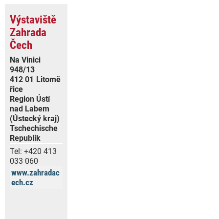
Výstaviště
Zahrada
Čech
Na Vinici
948/13
412 01
Litomě
řice
Region Ústí
nad Labem
(Ústecký kraj)
Tschechische
Republik
Tel:
+420 413
033 060
www.zahradac
ech.cz