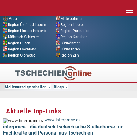
Direkt zum Inhalt
Prag
Mittelböhmen
Region Ústí nad Labem
Region Liberec
Region Hradec Králové
Region Pardubice
Mährisch-Schlesien
Region Karlsbad
Region Pilsen
Südböhmen
Region Hochland
Südmähren
Region Olomouc
Region Zlín
Tschechien
Online
Stellenanzeige schalten
Blogs
Aktuelle Top-Links
www.interprace.cz
interpráce - die deutsch-tschechische Stellenbörse für
Fachkräfte und Personal aus Tschechien