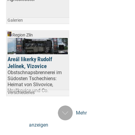
Galerien
Region Zlín
Areál likerky Rudolf
Jelínek, Vizovice
Obstschnapsbrennerei im
Südosten Tschechiens:
Heimat von Slivovice,
Hruškovice und Co.
Verschiedenes
Mehr
anzeigen