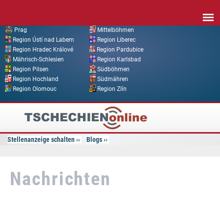
Direkt zum Inhalt
Prag
Mittelböhmen
Region Ústí nad Labem
Region Liberec
Region Hradec Králové
Region Pardubice
Mährisch-Schlesien
Region Karlsbad
Region Pilsen
Südböhmen
Region Hochland
Südmähren
Region Olomouc
Region Zlín
Tschechien
Online
Stellenanzeige schalten
Blogs
Nachrichten