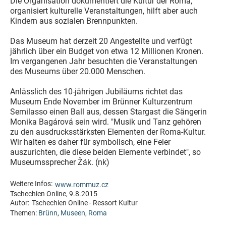
Die Organisation dokumentiert die Kultur der Roma,
organisiert kulturelle Veranstaltungen, hilft aber auch
Kindern aus sozialen Brennpunkten.
Das Museum hat derzeit 20 Angestellte und verfügt
jährlich über ein Budget von etwa 12 Millionen Kronen.
Im vergangenen Jahr besuchten die Veranstaltungen
des Museums über 20.000 Menschen.
Anlässlich des 10-jährigen Jubiläums richtet das
Museum Ende November im Brünner Kulturzentrum
Semilasso einen Ball aus, dessen Stargast die Sängerin
Monika Bagárová sein wird. "Musik und Tanz gehören
zu den ausdrucksstärksten Elementen der Roma-Kultur.
Wir halten es daher für symbolisch, eine Feier
auszurichten, die diese beiden Elemente verbindet", so
Museumssprecher Žák. (nk)
Weitere Infos:
www.rommuz.cz
Tschechien Online, 9.8.2015
Autor:
Tschechien Online - Ressort Kultur
Themen:
Brünn
,
Museen
,
Roma