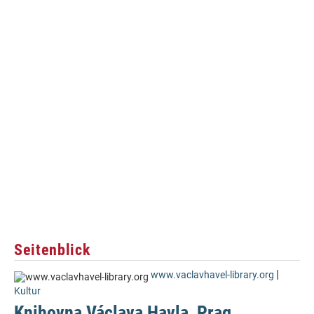
Seitenblick
|
www.vaclavhavel-library.org
Kultur
Knihovna Václava Havla, Prag