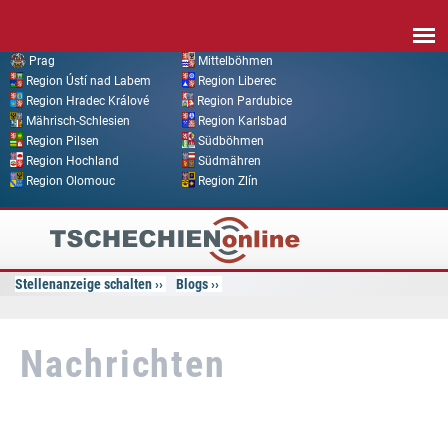
Direkt zum Inhalt
Prag
Mittelböhmen
Region Ústí nad Labem
Region Liberec
Region Hradec Králové
Region Pardubice
Mährisch-Schlesien
Region Karlsbad
Region Pilsen
Südböhmen
Region Hochland
Südmähren
Region Olomouc
Region Zlín
Tschechien
Online
Stellenanzeige schalten
Blogs
Nachrichten