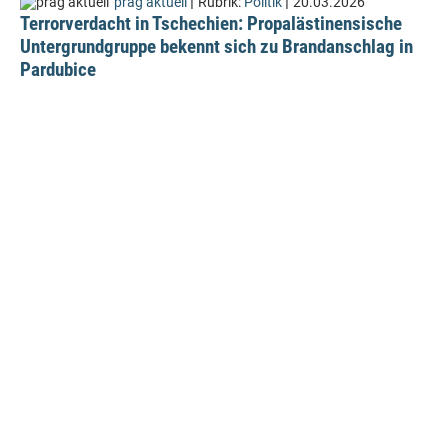
|
|
prag aktuell
Rubrik:
Politik
20.03.2026
Terrorverdacht in Tschechien: Propalästinensische
Untergrundgruppe bekennt sich zu Brandanschlag in
Pardubice