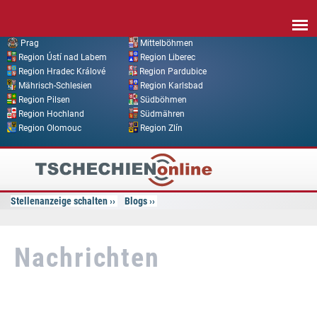
Direkt zum Inhalt
Prag
Mittelböhmen
Region Ústí nad Labem
Region Liberec
Region Hradec Králové
Region Pardubice
Mährisch-Schlesien
Region Karlsbad
Region Pilsen
Südböhmen
Region Hochland
Südmähren
Region Olomouc
Region Zlín
Tschechien
Online
Stellenanzeige schalten
Blogs
Nachrichten