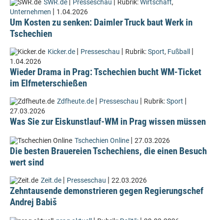
|
|
SWR.de
Presseschau
Rubrik:
Wirtschaft
,
|
Unternehmen
1.04.2026
Um Kosten zu senken: Daimler Truck baut Werk in
Tschechien
|
|
|
Kicker.de
Presseschau
Rubrik:
Sport
,
Fußball
1.04.2026
Wieder Drama in Prag: Tschechien bucht WM-Ticket
im Elfmeterschießen
|
|
|
Zdfheute.de
Presseschau
Rubrik:
Sport
27.03.2026
Was Sie zur Eiskunstlauf-WM in Prag wissen müssen
|
Tschechien Online
27.03.2026
Die besten Brauereien Tschechiens, die einen Besuch
wert sind
|
|
Zeit.de
Presseschau
22.03.2026
Zehntausende demonstrieren gegen Regierungschef
Andrej Babiš