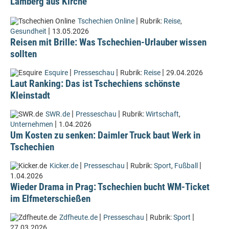
Lämberg aus Kirche
|
Tschechien Online
Rubrik:
Reise
,
|
Gesundheit
13.05.2026
Reisen mit Brille: Was Tschechien-Urlauber wissen
sollten
|
|
|
Esquire
Presseschau
Rubrik:
Reise
29.04.2026
Laut Ranking: Das ist Tschechiens schönste
Kleinstadt
|
|
SWR.de
Presseschau
Rubrik:
Wirtschaft
,
|
Unternehmen
1.04.2026
Um Kosten zu senken: Daimler Truck baut Werk in
Tschechien
|
|
|
Kicker.de
Presseschau
Rubrik:
Sport
,
Fußball
1.04.2026
Wieder Drama in Prag: Tschechien bucht WM-Ticket
im Elfmeterschießen
|
|
|
Zdfheute.de
Presseschau
Rubrik:
Sport
27.03.2026