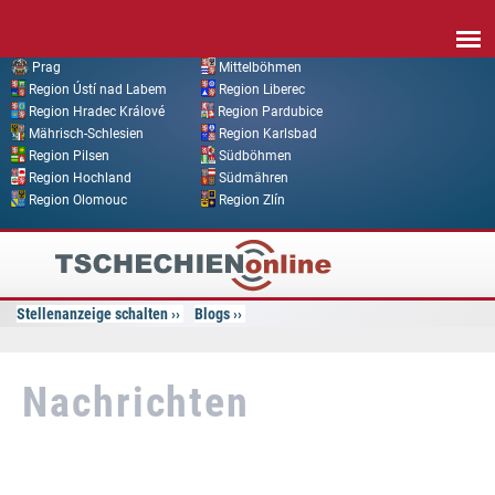
Direkt zum Inhalt
Prag
Mittelböhmen
Region Ústí nad Labem
Region Liberec
Region Hradec Králové
Region Pardubice
Mährisch-Schlesien
Region Karlsbad
Region Pilsen
Südböhmen
Region Hochland
Südmähren
Region Olomouc
Region Zlín
Tschechien
Online
Stellenanzeige schalten
Blogs
Nachrichten