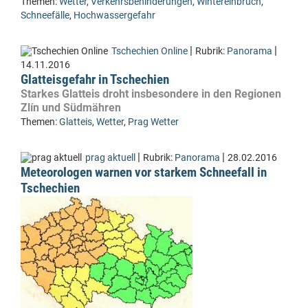
Themen:
Wetter
,
Verkehrsbehinderungen
,
Wintereinbruch
,
Schneefälle
,
Hochwassergefahr
|
|
Tschechien Online
Rubrik:
Panorama
14.11.2016
Glatteisgefahr in Tschechien
Starkes Glatteis droht insbesondere in den Regionen
Zlín und Südmähren
Themen:
Glatteis
,
Wetter
,
Prag Wetter
|
|
prag aktuell
Rubrik:
Panorama
28.02.2016
Meteorologen warnen vor starkem Schneefall in
Tschechien