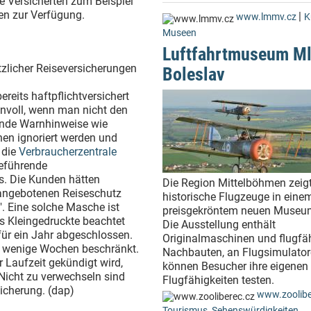
ie Versicherten zum Beispiel
en zur Verfügung.
|
www.lmmv.cz
K
Museen
Luftfahrtmuseum M
zlicher Reiseversicherungen
Boleslav
reits haftpflichtversichert
nnvoll, wenn man nicht den
ende Warnhinweise wie
nen ignoriert werden und
 die
Verbraucherzentrale
reführende
s. Die Kunden hätten
Die Region Mittelböhmen zeig
 angebotenen Reiseschutz
historische Flugzeuge in eine
". Eine solche Masche ist
preisgekröntem neuen Museu
as Kleingedruckte beachtet
Die Ausstellung enthält
für ein Jahr abgeschlossen.
Originalmaschinen und flugfä
uf wenige Wochen beschränkt.
Nachbauten, an Flugsimulato
r Laufzeit gekündigt wird,
können Besucher ihre eigenen
. Nicht zu verwechseln sind
Flugfähigkeiten testen.
icherung. (dap)
www.zoolibe
Tourismus
,
Sehenswürdigkeiten