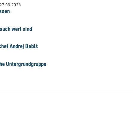
27.03.2026
üssen
such wert sind
hef Andrej Babiš
che Untergrundgruppe