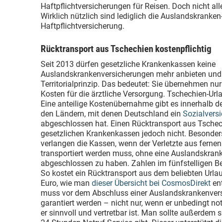
Haftpflichtversicherungen für Reisen. Doch nicht al
Wirklich nützlich sind lediglich die Auslandskranken
Haftpflichtversicherung.
Rücktransport aus Tschechien kostenpflichtig
Seit 2013 dürfen gesetzliche Krankenkassen keine
Auslandskrankenversicherungen mehr anbieten und
Territorialprinzip. Das bedeutet: Sie übernehmen nu
Kosten für die ärztliche Versorgung. Tschechien-Url
Eine anteilige Kostenübernahme gibt es innerhalb d
den Ländern, mit denen Deutschland ein
Sozialver
abgeschlossen hat. Einen Rücktransport aus Tsche
gesetzlichen Krankenkassen jedoch nicht. Besonde
verlangen die Kassen, wenn der Verletzte aus fern
transportiert werden muss, ohne eine Auslandskran
abgeschlossen zu haben. Zahlen im fünfstelligen Ber
So kostet ein Rücktransport aus dem beliebten Urla
Euro, wie man
dieser Übersicht bei CosmosDirekt
en
muss vor dem Abschluss einer Auslandskrankenvers
garantiert werden – nicht nur, wenn er unbedingt n
er sinnvoll und vertretbar ist. Man sollte außerdem s