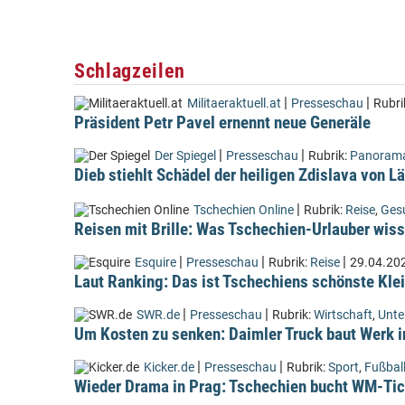
Schlagzeilen
|
|
Militaeraktuell.at
Presseschau
Rubri
Präsident Petr Pavel ernennt neue Generäle
|
|
Der Spiegel
Presseschau
Rubrik:
Panoram
Dieb stiehlt Schädel der heiligen Zdislava von 
|
Tschechien Online
Rubrik:
Reise
,
Ges
Reisen mit Brille: Was Tschechien-Urlauber wiss
|
|
|
Esquire
Presseschau
Rubrik:
Reise
29.04.20
Laut Ranking: Das ist Tschechiens schönste Kle
|
|
SWR.de
Presseschau
Rubrik:
Wirtschaft
,
Unt
Um Kosten zu senken: Daimler Truck baut Werk i
|
|
Kicker.de
Presseschau
Rubrik:
Sport
,
Fußbal
Wieder Drama in Prag: Tschechien bucht WM-Tic