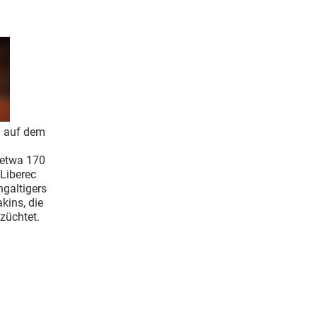
n auf dem
 etwa 170
 Liberec
ngaltigers
kins, die
 züchtet.