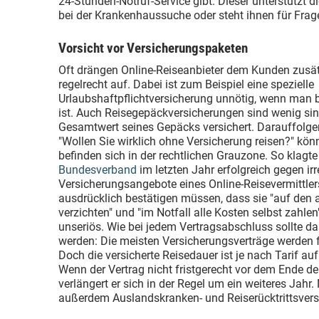
24-Stunden-Notruf-Service gibt. Dieser unterstützt d
bei der Krankenhaussuche oder steht ihnen für Frag
Vorsicht vor Versicherungspaketen
Oft drängen Online-Reiseanbieter dem Kunden zusät
regelrecht auf. Dabei ist zum Beispiel eine spezielle
Urlaubshaftpflichtversicherung unnötig, wenn man be
ist. Auch Reisegepäckversicherungen sind wenig si
Gesamtwert seines Gepäcks versichert. Darauffolg
"Wollen Sie wirklich ohne Versicherung reisen?" kön
befinden sich in der rechtlichen Grauzone. So klagte
Bundesverband
im letzten Jahr erfolgreich gegen ir
Versicherungsangebote eines Online-Reisevermittler
ausdrücklich bestätigen müssen, dass sie "auf den
verzichten" und "im Notfall alle Kosten selbst zahlen
unseriös. Wie bei jedem Vertragsabschluss sollte d
werden: Die meisten Versicherungsverträge werden 
Doch die versicherte Reisedauer ist je nach Tarif a
Wenn der Vertrag nicht fristgerecht vor dem Ende de
verlängert er sich in der Regel um ein weiteres Jahr
außerdem Auslandskranken- und Reiserücktrittsvers