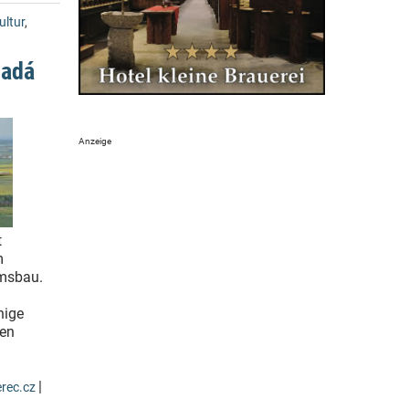
ultur
,
ladá
t
m
msbau.
hige
ren
|
rec.cz