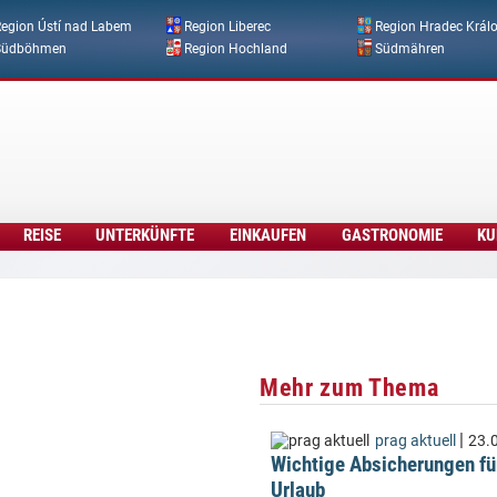
Direkt zum Inhalt
egion Ústí nad Labem
Region Liberec
Region Hradec Král
Südböhmen
Region Hochland
Südmähren
REISE
UNTERKÜNFTE
EINKAUFEN
GASTRONOMIE
KU
Mehr zum Thema
|
prag aktuell
23.
Wichtige Absicherungen fü
Urlaub