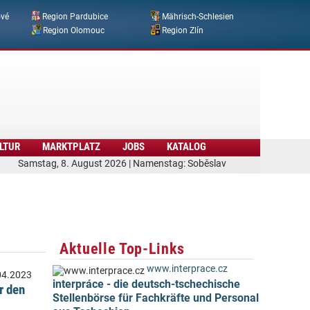
ové
Region Pardubice
Mährisch-Schlesien
Region Olomouc
Region Zlín
LTUR
MARKTPLATZ
JOBS
KATALOG
Samstag, 8. August 2026 | Namenstag: Soběslav
Aktuelle Top-Links
www.interprace.cz
04.2023
interpráce - die deutsch-tschechische
r den
Stellenbörse für Fachkräfte und Personal