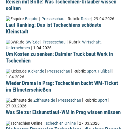
Reisen mit Brille: Was Tschechien-Urlauber wissen
sollten
|
|
|
Esquire
Presseschau
Rubrik:
Reise
29.04.2026
Laut Ranking: Das ist Tschechiens schönste
Kleinstadt
|
|
SWR.de
Presseschau
Rubrik:
Wirtschaft
,
|
Unternehmen
1.04.2026
Um Kosten zu senken: Daimler Truck baut Werk in
Tschechien
|
|
|
Kicker.de
Presseschau
Rubrik:
Sport
,
Fußball
1.04.2026
Wieder Drama in Prag: Tschechien bucht WM-Ticket
im Elfmeterschießen
|
|
|
Zdfheute.de
Presseschau
Rubrik:
Sport
27.03.2026
Was Sie zur Eiskunstlauf-WM in Prag wissen müssen
|
Tschechien Online
27.03.2026