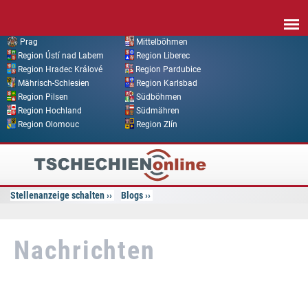
Direkt zum Inhalt
Prag
Mittelböhmen
Region Ústí nad Labem
Region Liberec
Region Hradec Králové
Region Pardubice
Mährisch-Schlesien
Region Karlsbad
Region Pilsen
Südböhmen
Region Hochland
Südmähren
Region Olomouc
Region Zlín
Tschechien
Online
Stellenanzeige schalten
Blogs
Nachrichten