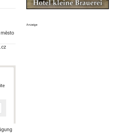
í město
.cz
ite
fügung