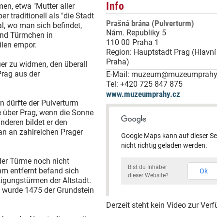
Info
en, etwa "Mutter aller
r traditionell als "die Stadt
Prašná brána (Pulverturm)
l, wo man sich befindet,
Nám. Republiky 5
und Türmchen in
110 00
Praha 1
ilen empor.
Region:
Hauptstadt Prag (Hlavn
Praha)
r zu widmen, den überall
rag aus der
E-Mail:
muzeum@muzeumprahy
Tel:
+420 725 847 875
www.muzeumprahy.cz
 dürfte der Pulverturm
ke über Prag, wenn die Sonne
nderen bildet er den
n an zahlreichen Prager
Google Maps kann auf dieser Se
nicht richtig geladen werden.
 der Türme noch nicht
Bist du Inhaber
hm entfernt befand sich
Ok
dieser Website?
tigungstürmen der Altstadt.
l, wurde 1475 der Grundstein
Derzeit steht kein Video zur Ver