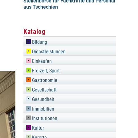
Stellenbörse für Fachkräfte und Personal
aus Tschechien
Katalog
Bildung
Dienstleistungen
Einkaufen
Freizeit, Sport
Gastronomie
Gesellschaft
Gesundheit
Immobilien
Institutionen
Kultur
Kurorte