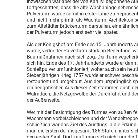
Inzwischen war aber der von Karl IV. begonnene Au
fortgeschritten, dass die alte Wachanlage nebensäc
Pulverturm wurde somit in erster Linie zu Repräsen
und nicht mehr primär als Wachturm. Architektonisc
zum Altstädter Brückenturm darstellen, eine ähnlic
der Pulverturm jedoch erst sehr viel später.
Als der Königshof am Ende des 15. Jahrhunderts au
wurde, verlor der Pulverturm stark an Bedeutung, w
Baumaßnahmen nach sich zog. Der Turm vegetierte
sich hin. Ende des 17. Jahrhunderts wurde er dann 
Schießpulver umfunktioniert, woher auch sein heu
Siebenjährigen Krieg 1757 wurde er schwer beschäd
restauriert und umgebaut. Aus dem ursprünglich s
ein neugotischer. Aus dieser Zeit stammen auch d
Walmdach, die Netzgewölbe der Durchfahrt und d
der Außenseite.
Wer mit der Besichtigung des Turmes von außen fer
Wachmann vorbeischleichen und der Wendeltreppe 
schließlich war das Ziel des Ausflugs ja die Erkun
man die ersten der insgesamt 186 Stufen hinter sic
den ersten Saal. Dort kauft man sich nicht nur die T