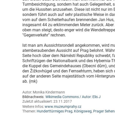
Turmbesichtigung, sondern hat auch Gelegenheit, s
um die Hussiten anzusehen. Diese ist nicht nur im Ei
sondern führt auch auf sehr plastische Weise in d
vom auf dem Scheiterhaufen brennenden Jan Hus, de
insgesamt 44 zu erklimmenden Meter zurück. Aber A
oben man steigt, desto enger wird die Wendeltrep
"Gegenverkehr" rechnen.
Ist man am Aussichtsrondell angekommen, wird ma
atemberaubenden Aussicht auf Prag belohnt. Währ
Seite hoch über dem Náměstí Republiky schwebt, 
Schriftzügen der Nationalbank und des Hybernia-The
die Kuppel des Gemeindehauses (Obecní dům), un
den Žižkovhügel und den Fernsehturm, heben sich d
auf der anderen Seite majestätisch vom Hintergru
ab. (mk)
Autor:
Monika Kindermann
Bildnachweis:
Wikimedia Commons / Autor: Elis J
Zuletzt aktualisiert:
23.11.2017
Weitere Infos:
www.muzeumprahy.cz
Themen:
Hunderttürmiges Prag
,
Königsweg
,
Prager Sehen