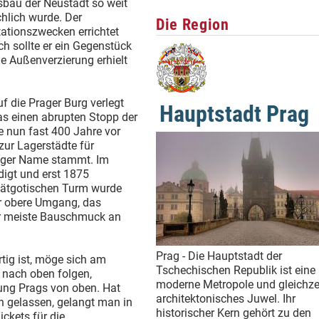
sbau der Neustadt so weit
hlich wurde. Der
Die Region
tationszwecken errichtet
h sollte er ein Gegenstück
he Außenverzierung erhielt
f die Prager Burg verlegt
Hauptstadt Prag
as einen abrupten Stopp der
 nun fast 400 Jahre vor
zur Lagerstädte für
tiger Name stammt. Im
igt und erst 1875
pätgotischen Turm wurde
er obere Umgang, das
er meiste Bauschmuck an
Prag - Die Hauptstadt der
tig ist, möge sich am
Tschechischen Republik ist eine
nach oben folgen,
moderne Metropole und gleichzei
dung Prags von oben. Hat
architektonisches Juwel. Ihr
h gelassen, gelangt man in
historischer Kern gehört zu den
ickets für die