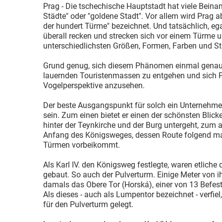
Prag - Die tschechische Hauptstadt hat viele Beinam
Städte" oder "goldene Stadt". Vor allem wird Prag abe
der hundert Türme" bezeichnet. Und tatsächlich, ega
überall recken und strecken sich vor einem Türme 
unterschiedlichsten Größen, Formen, Farben und St
Grund genug, sich diesem Phänomen einmal genaue
lauernden Touristenmassen zu entgehen und sich P
Vogelperspektive anzusehen.
Der beste Ausgangspunkt für solch ein Unternehmen
sein. Zum einen bietet er einen der schönsten Blic
hinter der Teynkirche und der Burg untergeht, zum a
Anfang des Königsweges, dessen Route folgend ma
Türmen vorbeikommt.
Als Karl IV. den Königsweg festlegte, waren etliche
gebaut. So auch der Pulverturm. Einige Meter von i
damals das Obere Tor (Horská), einer von 13 Befes
Als dieses - auch als Lumpentor bezeichnet - verfie
für den Pulverturm gelegt.