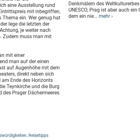
Denkmälern des Weltkulturerbes
ich eine Ausstellung rund
UNESCO, Prag ist aber auch ein O
ntrittspreis mit inbegriffen,
dem ein nie...
mehr ›
as Thema ein. Wer genug hat
r lege die letzten der
chtung, je weiter nach
pe. Zudem muss man mit
n mit einer
end man auf der einen
fast auf Augenhöhe mit dem
aters, direkt neben sich
d am Ende des Horizonts
ie Teynkirche und die Burg
nd des Prager Dächermeeres
swürdigkeiten
,
Reisetipps