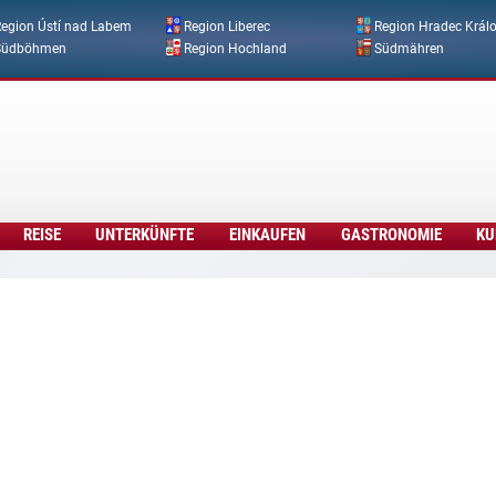
Direkt zum Inhalt
egion Ústí nad Labem
Region Liberec
Region Hradec Král
Südböhmen
Region Hochland
Südmähren
REISE
UNTERKÜNFTE
EINKAUFEN
GASTRONOMIE
KU