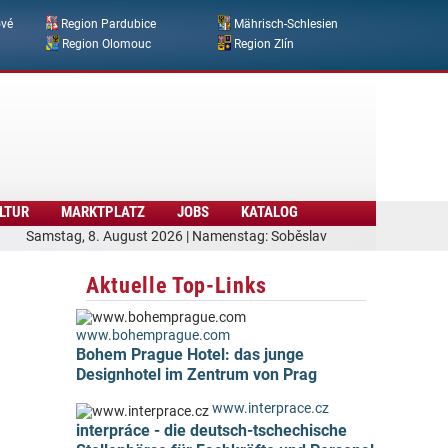
ové
Region Pardubice
Mährisch-Schlesien
Region Olomouc
Region Zlín
LTUR
MARKTPLATZ
JOBS
KATALOG
Samstag, 8. August 2026 | Namenstag: Soběslav
Aktuelle Top-Links
www.bohemprague.com
Bohem Prague Hotel: das junge
Designhotel im Zentrum von Prag
www.interprace.cz
interpráce - die deutsch-tschechische