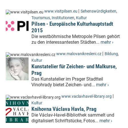
|
www.visitpilsen.eu
Sehenswürdigkeiten
,
Tourismus
,
Institutionen
,
Kultur
Pilsen - Europäische Kulturhauptstadt
2015
Die westböhmische Metropole Pilsen gehört
zu den interessantesten Städten...
mehr ›
|
www.malovanikresleni.cz
Bildung
,
Kultur
Kunstatelier für Zeichen- und Malkurse,
Prag
Das Kunstatelier im Prager Stadtteil
Vinohrady bietet Zeichen- und...
mehr ›
|
www.vaclavhavel-library.org
Kultur
Knihovna Václava Havla, Prag
Die Václav-Havel-Bibliothek sammelt und
digitalisiert Schriftstücke, Fotos...
mehr ›