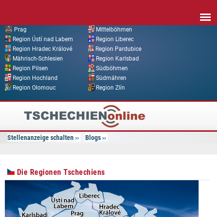
Direkt zum Inhalt
Prag
Mittelböhmen
Region Ústí nad Labem
Region Liberec
Region Hradec Králové
Region Pardubice
Mährisch-Schlesien
Region Karlsbad
Region Pilsen
Südböhmen
Region Hochland
Südmähren
Region Olomouc
Region Zlín
Tschechien
Online
Stellenanzeige schalten
Blogs
Die Regionen Tschechiens